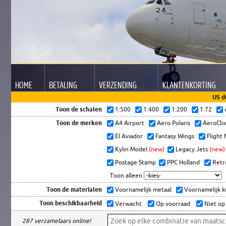
HOME
BETALING
VERZENDING
KLANTEN
KORTING
US d
Toon de schalen
1:500
1:400
1:200
1:72
Toon de merken
A4 Airport
Aero Polaris
AeroCli
El Aviador
Fantasy Wings
Flight
Kylin Model
(new)
Legacy Jets
(new)
Postage Stamp
PPC Holland
Retr
Toon alleen
Toon de materialen
Voornamelijk metaal
Voornamelijk 
Toon beschikbaarheid
Verwacht
Op voorraad
Niet op
287 verzamelaars online!