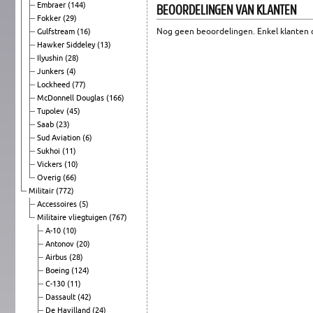
BEOORDELINGEN VAN KLANTEN
Embraer
(144)
Fokker
(29)
Nog geen beoordelingen. Enkel klanten d
Gulfstream
(16)
Hawker Siddeley
(13)
Ilyushin
(28)
Junkers
(4)
Lockheed
(77)
McDonnell Douglas
(166)
Tupolev
(45)
Saab
(23)
Sud Aviation
(6)
Sukhoi
(11)
Vickers
(10)
Overig
(66)
Militair
(772)
Accessoires
(5)
Militaire vliegtuigen
(767)
A-10
(10)
Antonov
(20)
Airbus
(28)
Boeing
(124)
C-130
(11)
Dassault
(42)
De Havilland
(24)