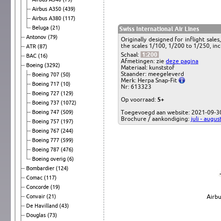
Airbus A350
(439)
Airbus A380
(117)
Beluga
(21)
Swiss International Air Lines
Antonov
(79)
Originally designed for inflight sale
the scales 1/100, 1/200 to 1/250, inc
ATR
(87)
Schaal:
1:200
BAC
(16)
Afmetingen: zie
deze pagina
Boeing
(3292)
Materiaal: kunststof
Staander: meegeleverd
Boeing 707
(50)
Merk: Herpa Snap-Fit
Boeing 717
(10)
Nr: 613323
Boeing 727
(129)
Op voorraad:
5+
Boeing 737
(1072)
Boeing 747
(509)
Toegevoegd aan website: 2021-09-3
Brochure / aankondiging:
juli - augu
Boeing 757
(197)
Boeing 767
(244)
Boeing 777
(599)
Boeing 787
(476)
Boeing overig
(6)
Bombardier
(124)
Comac
(117)
Concorde
(19)
Convair
(21)
Airbu
De Havilland
(43)
Douglas
(73)