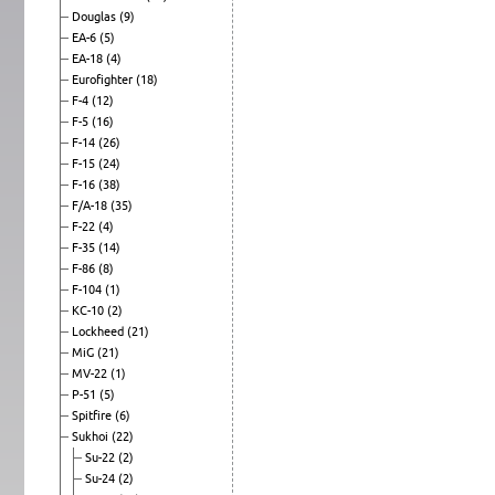
Douglas
(9)
EA-6
(5)
EA-18
(4)
Eurofighter
(18)
F-4
(12)
F-5
(16)
F-14
(26)
F-15
(24)
F-16
(38)
F/A-18
(35)
F-22
(4)
F-35
(14)
F-86
(8)
F-104
(1)
KC-10
(2)
Lockheed
(21)
MiG
(21)
MV-22
(1)
P-51
(5)
Spitfire
(6)
Sukhoi
(22)
Su-22
(2)
Su-24
(2)