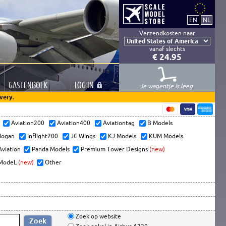
Verzendkosten naar
vanaf slechts
€ 24.95
GASTEN
BOEK
LOG
IN
Je wagentje is leeg
very.
s
Aviation200
Aviation400
Aviationtag
B Models
ogan
Inflight200
JC Wings
KJ Models
KUM Models
Aviation
Panda Models
Premium Tower Designs
(new)
ModeL
(new)
Other
Zoek op website