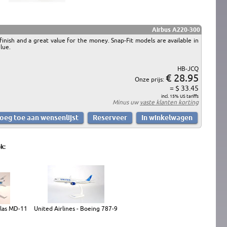
Airbus A220-300
 finish and a great value for the money. Snap-Fit models are available in
lue.
HB-JCQ
€ 28.95
Onze prijs:
= $ 33.45
incl. 15% US tariffs
Minus uw
vaste klanten korting
k:
las MD-11
United Airlines - Boeing 787-9