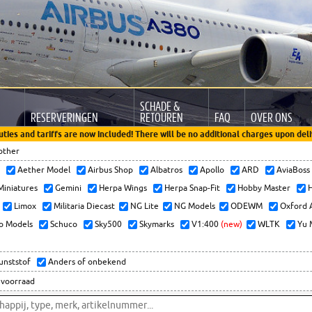
SCHADE &
RESERVERINGEN
RETOUREN
FAQ
OVER ONS
uties and tariffs are now included! There will be no additional charges upon deli
other
x
Aether Model
Airbus Shop
Albatros
Apollo
ARD
AviaBos
 Miniatures
Gemini
Herpa Wings
Herpa Snap-Fit
Hobby Master
H
Limox
Militaria Diecast
NG Lite
NG Models
ODEWM
Oxford 
o Models
Schuco
Sky500
Skymarks
V1:400
(new)
WLTK
Yu 
kunststof
Anders of onbekend
 voorraad