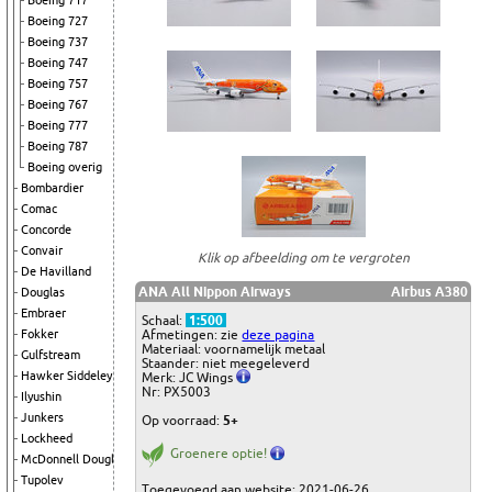
Boeing 717
Boeing 727
Boeing 737
Boeing 747
Boeing 757
Boeing 767
Boeing 777
Boeing 787
Boeing overig
Bombardier
Comac
Concorde
Convair
Klik op afbeelding om te vergroten
De Havilland
ANA All Nippon Airways
Airbus A380
Douglas
Embraer
Schaal:
1:500
Afmetingen: zie
deze pagina
Fokker
Materiaal: voornamelijk metaal
Gulfstream
Staander: niet meegeleverd
Hawker Siddeley
Merk: JC Wings
Nr: PX5003
Ilyushin
Junkers
Op voorraad:
5+
Lockheed
Groenere optie!
McDonnell Douglas
Tupolev
Toegevoegd aan website: 2021-06-26