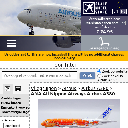
Verzendkosten naar
vanaf slechts
€ 24.95
Je wagentje is leeg
US duties and tariffs are now included! There will be no additional charges
upon delivery.
Toon filter
Zoek op website
Zoek enkel in
Airbus A380
Vliegtuigen
>
Airbus
>
Airbus A380
>
ANA All Nippon Airways Airbus A380
Aanbiedingen
Nieuw binnen
Binnenkort verwacht
Toekomstige uitgaven
Diversen
Speelgoed