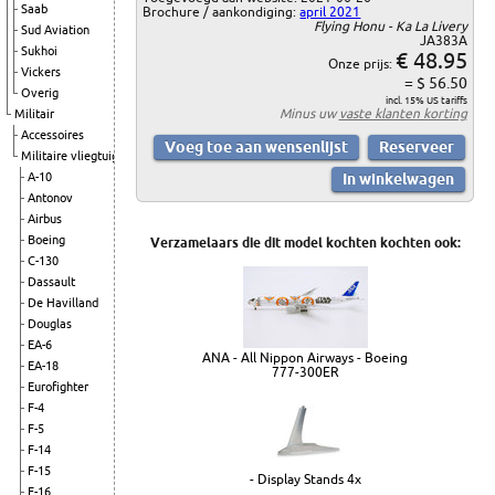
Saab
Brochure / aankondiging:
april 2021
Flying Honu - Ka La Livery
Sud Aviation
JA383A
Sukhoi
€ 48.95
Onze prijs:
Vickers
= $ 56.50
Overig
incl. 15% US tariffs
Minus uw
vaste klanten korting
Militair
Accessoires
Militaire vliegtuigen
A-10
Antonov
Airbus
Boeing
Verzamelaars die dit model kochten kochten ook:
C-130
Dassault
De Havilland
Douglas
EA-6
ANA - All Nippon Airways - Boeing
EA-18
777-300ER
Eurofighter
F-4
F-5
F-14
F-15
- Display Stands 4x
F-16