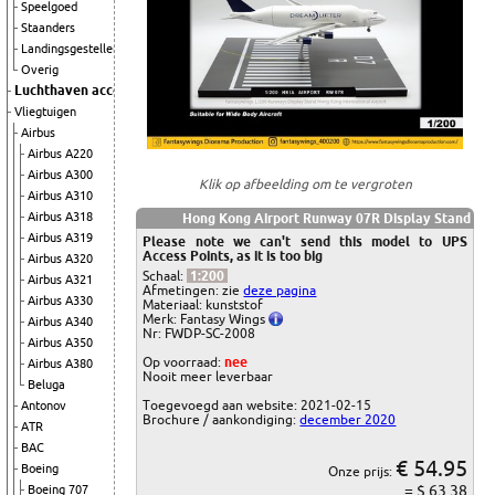
Speelgoed
Staanders
Landingsgestellen
Overig
Luchthaven accessoires
Vliegtuigen
Airbus
Airbus A220
Airbus A300
Klik op afbeelding om te vergroten
Airbus A310
Airbus A318
Hong Kong Airport Runway 07R Display Stand
Airbus A319
Please note we can't send this model to UPS
Access Points, as it is too big
Airbus A320
Schaal:
1:200
Airbus A321
Afmetingen: zie
deze pagina
Airbus A330
Materiaal: kunststof
Merk: Fantasy Wings
Airbus A340
Nr: FWDP-SC-2008
Airbus A350
Op voorraad:
nee
Airbus A380
Nooit meer leverbaar
Beluga
Toegevoegd aan website: 2021-02-15
Antonov
Brochure / aankondiging:
december 2020
ATR
BAC
€ 54.95
Boeing
Onze prijs:
= $ 63.38
Boeing 707