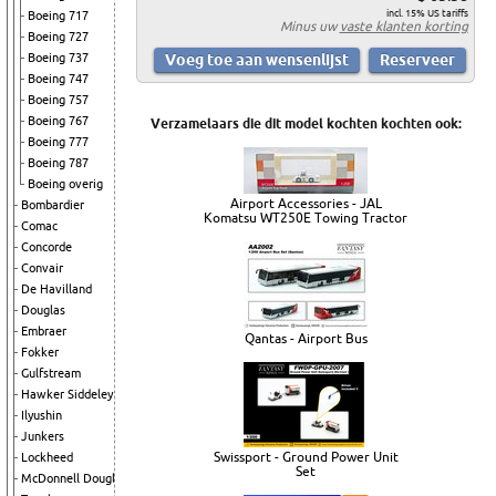
incl. 15% US tariffs
Boeing 717
Minus uw
vaste klanten korting
Boeing 727
Boeing 737
Boeing 747
Boeing 757
Boeing 767
Verzamelaars die dit model kochten kochten ook:
Boeing 777
Boeing 787
Boeing overig
Airport Accessories - JAL
Bombardier
Komatsu WT250E Towing Tractor
Comac
Concorde
Convair
De Havilland
Douglas
Embraer
Qantas - Airport Bus
Fokker
Gulfstream
Hawker Siddeley
Ilyushin
Junkers
Swissport - Ground Power Unit
Lockheed
Set
McDonnell Douglas