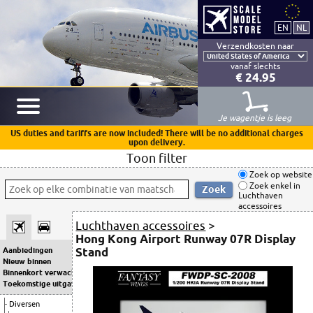
Verzendkosten naar
vanaf slechts
€ 24.95
Je wagentje is leeg
US duties and tariffs are now included! There will be no additional charges
upon delivery.
Toon filter
Zoek op website
Zoek enkel in
Luchthaven
accessoires
Luchthaven accessoires
>
Hong Kong Airport Runway 07R Display
Stand
Aanbiedingen
Nieuw binnen
Binnenkort verwacht
Toekomstige uitgaven
Diversen