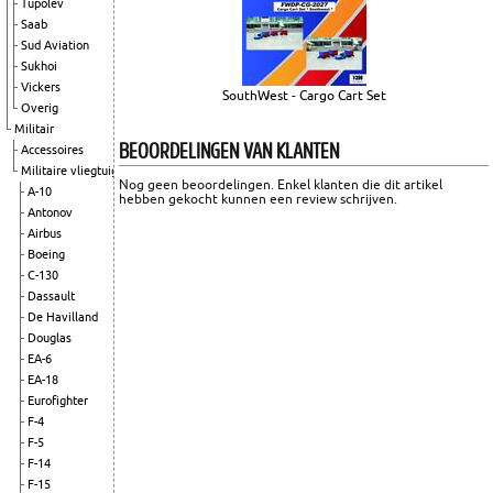
Tupolev
Saab
Sud Aviation
Sukhoi
Vickers
SouthWest - Cargo Cart Set
Overig
Militair
BEOORDELINGEN VAN KLANTEN
Accessoires
Militaire vliegtuigen
Nog geen beoordelingen. Enkel klanten die dit artikel
A-10
hebben gekocht kunnen een review schrijven.
Antonov
Airbus
Boeing
C-130
Dassault
De Havilland
Douglas
EA-6
EA-18
Eurofighter
F-4
F-5
F-14
F-15