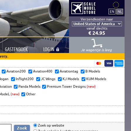
Verzendkosten naar
vanaf slechts
€ 24.95
GASTEN
BOEK
LOG
IN
Je wagentje is leeg
very.
s
Aviation200
Aviation400
Aviationtag
B Models
ogan
Inflight200
JC Wings
KJ Models
KUM Models
Aviation
Panda Models
Premium Tower Designs
(new)
ModeL
(new)
Other
Zoek op website