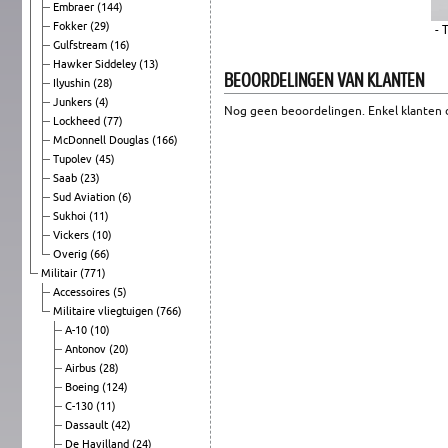
Embraer
(144)
Fokker
(29)
- 
Gulfstream
(16)
Hawker Siddeley
(13)
BEOORDELINGEN VAN KLANTEN
Ilyushin
(28)
Junkers
(4)
Nog geen beoordelingen. Enkel klanten d
Lockheed
(77)
McDonnell Douglas
(166)
Tupolev
(45)
Saab
(23)
Sud Aviation
(6)
Sukhoi
(11)
Vickers
(10)
Overig
(66)
Militair
(771)
Accessoires
(5)
Militaire vliegtuigen
(766)
A-10
(10)
Antonov
(20)
Airbus
(28)
Boeing
(124)
C-130
(11)
Dassault
(42)
De Havilland
(24)