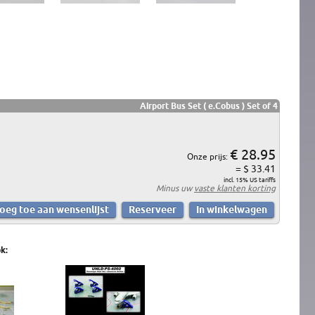
Airport Bus Set ( e.Cobus ) Set of 4
€ 28.95
Onze prijs:
= $ 33.41
incl. 15% US tariffs
Minus uw
vaste klanten korting
k: