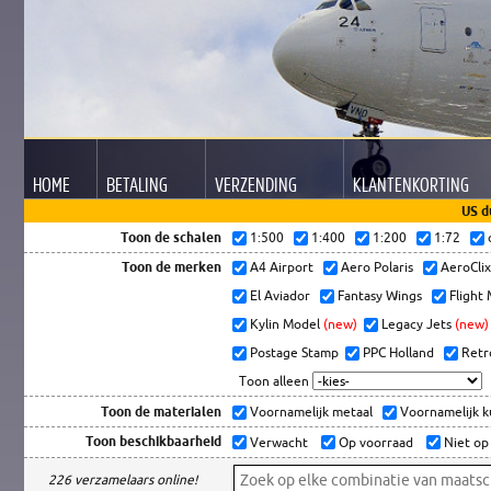
HOME
BETALING
VERZENDING
KLANTEN
KORTING
US d
Toon de schalen
1:500
1:400
1:200
1:72
Toon de merken
A4 Airport
Aero Polaris
AeroCli
El Aviador
Fantasy Wings
Flight
Kylin Model
(new)
Legacy Jets
(new)
Postage Stamp
PPC Holland
Retr
Toon alleen
Toon de materialen
Voornamelijk metaal
Voornamelijk 
Toon beschikbaarheid
Verwacht
Op voorraad
Niet op
226 verzamelaars online!