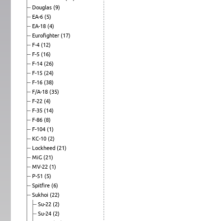
Douglas
(9)
EA-6
(5)
EA-18
(4)
Eurofighter
(17)
F-4
(12)
F-5
(16)
F-14
(26)
F-15
(24)
F-16
(38)
F/A-18
(35)
F-22
(4)
F-35
(14)
F-86
(8)
F-104
(1)
KC-10
(2)
Lockheed
(21)
MiG
(21)
MV-22
(1)
P-51
(5)
Spitfire
(6)
Sukhoi
(22)
Su-22
(2)
Su-24
(2)