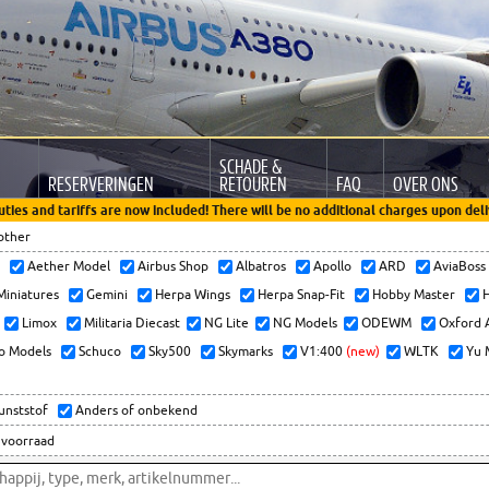
SCHADE &
RESERVERINGEN
RETOUREN
FAQ
OVER ONS
uties and tariffs are now included! There will be no additional charges upon deli
other
x
Aether Model
Airbus Shop
Albatros
Apollo
ARD
AviaBos
 Miniatures
Gemini
Herpa Wings
Herpa Snap-Fit
Hobby Master
H
Limox
Militaria Diecast
NG Lite
NG Models
ODEWM
Oxford 
o Models
Schuco
Sky500
Skymarks
V1:400
(new)
WLTK
Yu 
kunststof
Anders of onbekend
 voorraad