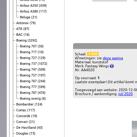
Airbus A350
(439)
Airbus A380
(117)
Beluga
(21)
Antonov
(79)
ATR
(87)
BAC
(16)
Boeing
(3292)
Boeing 707
(50)
Boeing 717
(10)
Schaal:
1:400
Boeing 727
(129)
Afmetingen: zie
deze pagina
Materiaal: kunststof
Boeing 737
(1072)
Merk: Fantasy Wings
Boeing 747
(509)
Nr: AA4020
Boeing 757
(197)
Op voorraad:
1
Boeing 767
(244)
Laatste exemplaar! Dit artikel komt 
Boeing 777
(599)
Toegevoegd aan website: 2020-12-0
Boeing 787
(476)
Brochure / aankondiging:
juli 2020
Boeing overig
(6)
Bombardier
(124)
Comac
(117)
Concorde
(19)
Convair
(21)
De Havilland
(43)
Douglas
(73)