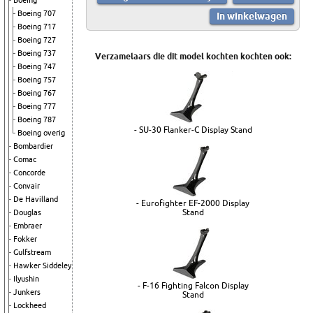
Boeing
Boeing 707
Boeing 717
Boeing 727
Boeing 737
Verzamelaars die dit model kochten kochten ook:
Boeing 747
Boeing 757
Boeing 767
Boeing 777
Boeing 787
- SU-30 Flanker-C Display Stand
Boeing overig
Bombardier
Comac
Concorde
Convair
De Havilland
- Eurofighter EF-2000 Display
Stand
Douglas
Embraer
Fokker
Gulfstream
Hawker Siddeley
Ilyushin
- F-16 Fighting Falcon Display
Junkers
Stand
Lockheed