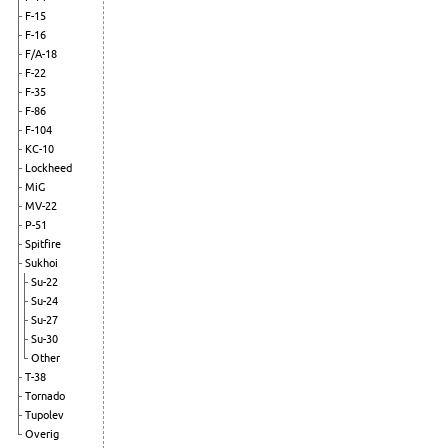
F-15
F-16
F/A-18
F-22
F-35
F-86
F-104
KC-10
Lockheed
MiG
MV-22
P-51
Spitfire
Sukhoi
Su-22
Su-24
Su-27
Su-30
Other
T-38
Tornado
Tupolev
Overig