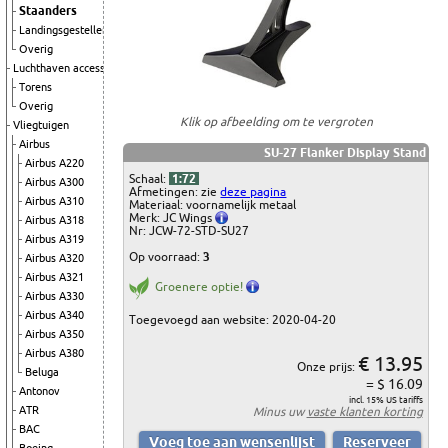
Staanders
Landingsgestellen
Overig
Luchthaven accessoires
Torens
Overig
Klik op afbeelding om te vergroten
Vliegtuigen
Airbus
SU-27 Flanker Display Stand
Airbus A220
Schaal:
1:72
Airbus A300
Afmetingen: zie
deze pagina
Airbus A310
Materiaal: voornamelijk metaal
Merk: JC Wings
Airbus A318
Nr: JCW-72-STD-SU27
Airbus A319
Op voorraad:
3
Airbus A320
Airbus A321
Groenere optie!
Airbus A330
Airbus A340
Toegevoegd aan website: 2020-04-20
Airbus A350
Airbus A380
€ 13.95
Onze prijs:
Beluga
= $ 16.09
Antonov
incl. 15% US tariffs
ATR
Minus uw
vaste klanten korting
BAC