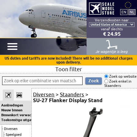
Verzendkosten naar
vanaf slechts
€ 24.95
Je wagentje is leeg
US duties and tariffs are now included! There will be no additional charges
upon delivery.
Toon filter
Zoek op website
Zoek enkel in
Staanders
Diversen
>
Staanders
>
SU-27 Flanker Display Stand
Aanbiedingen
Nieuw binnen
Binnenkort verwacht
Toekomstige uitgaven
Diversen
Speelgoed