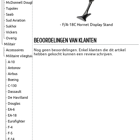
McDonnell Douglas
Tupolev
Saab
Sud Aviation
- F/A-18C Hornet Display Stand
Sukhoi
Vickers
BEOORDELINGEN VAN KLANTEN
Overig
Militair
Nog geen beoordelingen. Enkel klanten die dit artikel
Accessoires
hebben gekocht kunnen een review schrijven.
Militaire vliegtuigen
A-10
Antonov
Airbus
Boeing
C-130
Dassault
De Havilland
Douglas
EA-6
EA-18
Eurofighter
F-4
F-5
F-14