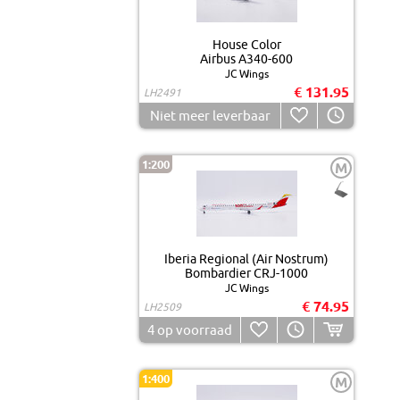
House Color
Airbus A340-600
JC Wings
€ 131.95
LH2491
Niet meer leverbaar
1:200
M
Iberia Regional (Air Nostrum)
Bombardier CRJ-1000
JC Wings
€ 74.95
LH2509
4
op voorraad
1:400
M