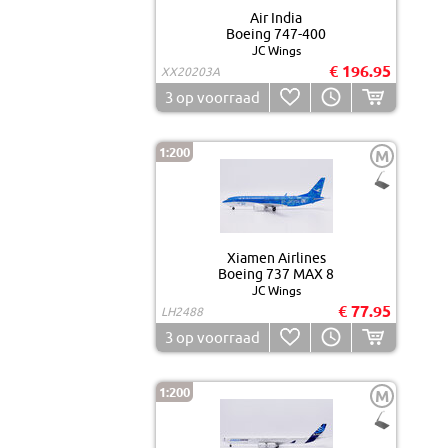
Air India
Boeing 747-400
JC Wings
€ 196.95
XX20203A
3
op voorraad
1:200
M
Xiamen Airlines
Boeing 737 MAX 8
JC Wings
€ 77.95
LH2488
3
op voorraad
1:200
M