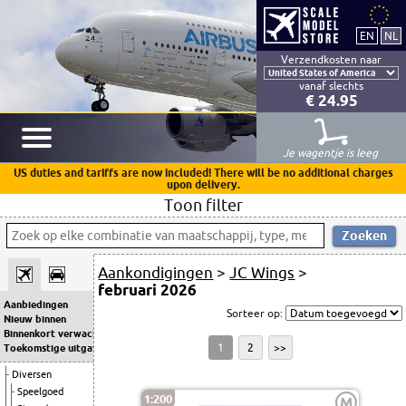
Verzendkosten naar
vanaf slechts
€ 24.95
Je wagentje is leeg
US duties and tariffs are now included! There will be no additional charges
upon delivery.
Toon filter
Aankondigingen
>
JC Wings
>
februari 2026
Aanbiedingen
Sorteer op:
Nieuw binnen
Binnenkort verwacht
1
2
>>
Toekomstige uitgaven
Diversen
Speelgoed
1:200
M