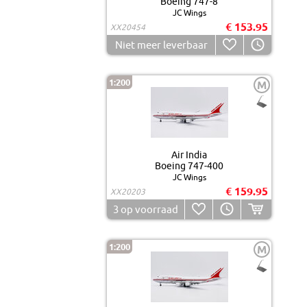
Boeing 747-8
JC Wings
€ 153.95
XX20454
Niet meer leverbaar
1:200
M
Air India
Boeing 747-400
JC Wings
€ 159.95
XX20203
3
op voorraad
1:200
M