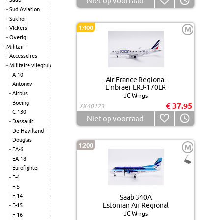
Niet op voorraad
Saab
Sud Aviation
Sukhoi
1:400
Vickers
M
Overig
Militair
Accessoires
Militaire vliegtuigen
A-10
Air France Regional
Antonov
Embraer ERJ-170LR
Airbus
JC Wings
Boeing
€ 37.95
XX40123
C-130
Niet op voorraad
Dassault
De Havilland
Douglas
1:200
M
EA-6
EA-18
Eurofighter
F-4
F-5
F-14
Saab 340A
Estonian Air Regional
F-15
JC Wings
F-16