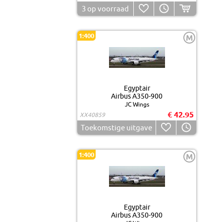
3
op voorraad
1:400
M
Egyptair
Airbus A350-900
JC Wings
€ 42.95
XX40859
Toekomstige uitgave
1:400
M
Egyptair
Airbus A350-900