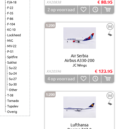
€ 80.95
XX20838
F/A-18
F-22
2
op voorraad
F-35
F-86
F-104
1:200
M
KC-10
Lockheed
MiG
MV-22
P-51
Air Serbia
Spitfire
Airbus A330-200
Sukhoi
JC Wings
Su-22
€ 123.95
XX20596
Su-24
4
op voorraad
Su-27
Su-30
Other
1:200
M
T-38
Tornado
Tupolev
Overig
Lufthansa