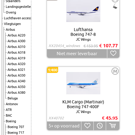
Staanders
Landingsgestellen
Overig
Luchthaven accessoires
Vliegtuigen
Lufthansa
Airbus
Boeing 747-8
Airbus A220
JC Wings
Airbus A300
€ 107.77
XX20454_windows
€ 153.95
Airbus A310
Airbus A318
Niet meer leverbaar
Airbus A319
Airbus A320
Airbus A321
1:400
M
Airbus A330
Airbus A340
Airbus A350
Airbus A380
Beluga
KLM Cargo (Martinair)
Antonov
Boeing 747-400F
ATR
JC Wings
BAC
€ 45.95
XX40702
Boeing
5+
op voorraad
Boeing 707
Boeing 717