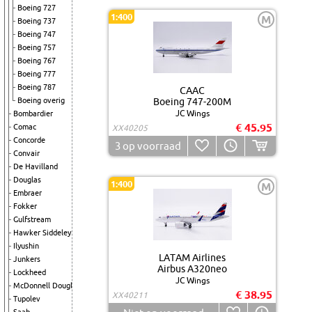
Boeing 727
1:400
M
Boeing 737
Boeing 747
Boeing 757
Boeing 767
Boeing 777
Boeing 787
CAAC
Boeing overig
Boeing 747-200M
JC Wings
Bombardier
€ 45.95
Comac
XX40205
Concorde
3
op voorraad
Convair
De Havilland
Douglas
1:400
M
Embraer
Fokker
Gulfstream
Hawker Siddeley
Ilyushin
LATAM Airlines
Junkers
Airbus A320neo
Lockheed
JC Wings
McDonnell Douglas
€ 38.95
XX40211
Tupolev