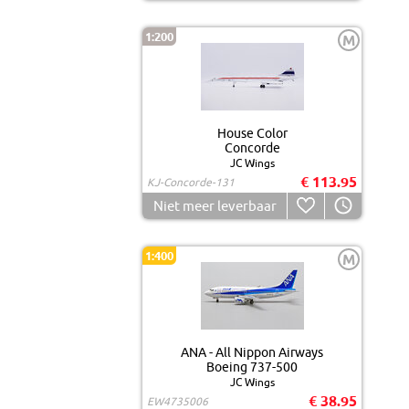
1:200
M
House Color
Concorde
JC Wings
€ 113.95
KJ-Concorde-131
Niet meer leverbaar
1:400
M
ANA - All Nippon Airways
Boeing 737-500
JC Wings
€ 38.95
EW4735006