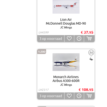
Lion Air
McDonnell Douglas MD-90
JC Wings
€ 37.95
LH4399
3
op voorraad
1:200
M
Monarch Airlines
Airbus A300-600R
JC Wings
€ 108.95
LH2317
3
op voorraad