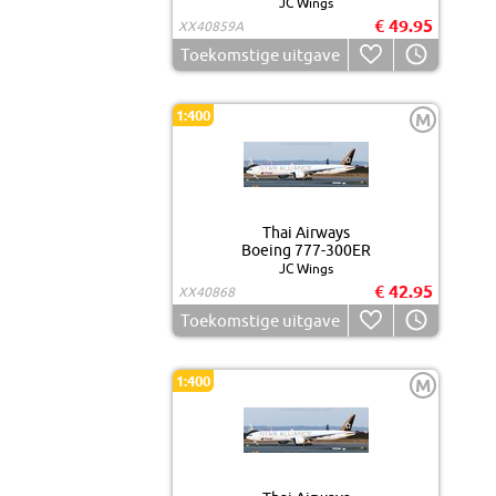
JC Wings
€ 49.95
XX40859A
Toekomstige uitgave
1:400
M
Thai Airways
Boeing 777-300ER
JC Wings
€ 42.95
XX40868
Toekomstige uitgave
1:400
M