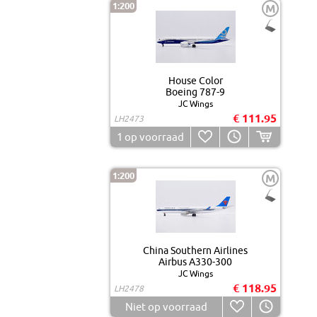
1:200
M
House Color
Boeing 787-9
JC Wings
€ 111.95
LH2473
1
op voorraad
1:200
M
China Southern Airlines
Airbus A330-300
JC Wings
€ 118.95
LH2478
Niet op voorraad