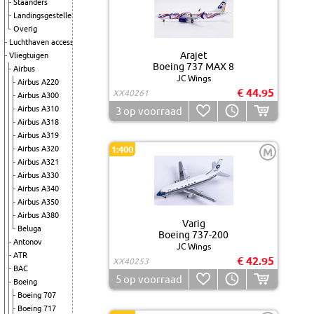
Staanders
Landingsgestellen
Overig
Luchthaven accessoires
Arajet
Vliegtuigen
Boeing 737 MAX 8
Airbus
JC Wings
Airbus A220
€ 44.95
XX40261
Airbus A300
Airbus A310
3
op voorraad
Airbus A318
Airbus A319
Airbus A320
1:400
M
Airbus A321
Airbus A330
Airbus A340
Airbus A350
Airbus A380
Varig
Beluga
Boeing 737-200
Antonov
JC Wings
ATR
€ 42.95
XX40253
BAC
5
op voorraad
Boeing
Boeing 707
Boeing 717