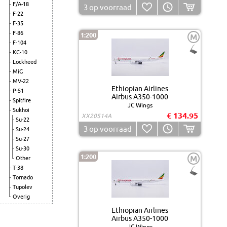
F/A-18
3
op voorraad
F-22
F-35
F-86
1:200
M
F-104
KC-10
Lockheed
MiG
MV-22
Ethiopian Airlines
P-51
Airbus A350-1000
Spitfire
JC Wings
Sukhoi
€ 134.95
XX20514A
Su-22
3
op voorraad
Su-24
Su-27
Su-30
1:200
M
Other
T-38
Tornado
Tupolev
Overig
Ethiopian Airlines
Airbus A350-1000
JC Wings