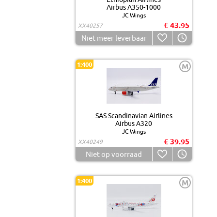
Airbus A350-1000
JC Wings
€ 43.95
XX40257
Niet meer leverbaar
1:400
M
SAS Scandinavian Airlines
Airbus A320
JC Wings
€ 39.95
XX40249
Niet op voorraad
1:400
M