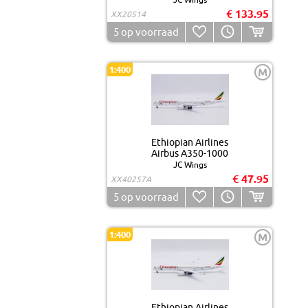
€ 133.95
XX20514
5
op voorraad
1:400
M
Ethiopian Airlines
Airbus A350-1000
JC Wings
€ 47.95
XX40257A
5
op voorraad
1:400
M
Ethiopian Airlines