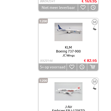
€ 169.95
BBOX2541
Niet meer leverbaar
1:200
M
KLM
Boeing 737-900
JC Wings
€ 82.95
XX20146
5+
op voorraad
1:200
M
J-Air
Embraer ERJ-170STD