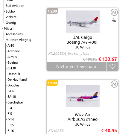
Saab
Sud Aviation
1:200
Sukhoi
M
Vickers
Overig
Militair
Accessoires
JAL Cargo
Militaire vliegtuigen
Boeing 747-400F
A-10
JC Wings
Antonov
XX20083A_broken_flaps
Airbus
€ 133.67
€ 190.95
Boeing
Niet meer leverbaar
C-130
Dassault
De Havilland
1:400
M
Douglas
EA-6
EA-18
Eurofighter
F-4
F-5
Wizz Air
Airbus A321neo
F-14
JC Wings
F-15
€ 40.95
XX40259
F-16