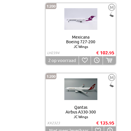
1:200
M
Mexicana
Boeing 727-200
JC Wings
€ 102.95
LH2394
2
op voorraad
1:200
M
Qantas
Airbus A330-300
JC Wings
€ 135.95
XX2323
Niet meer leverbaar