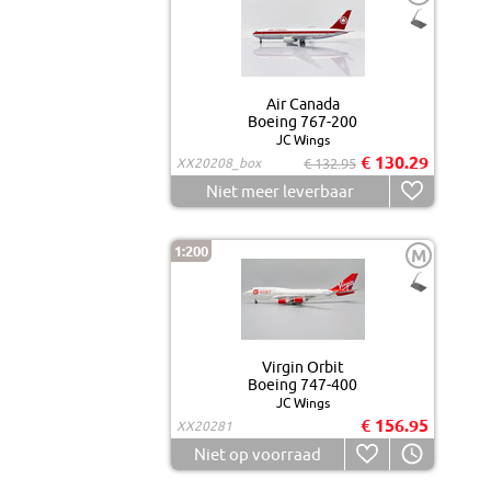
Air Canada
Boeing 767-200
JC Wings
€ 130.29
XX20208_box
€ 132.95
Niet meer leverbaar
1:200
M
Virgin Orbit
Boeing 747-400
JC Wings
€ 156.95
XX20281
Niet op voorraad