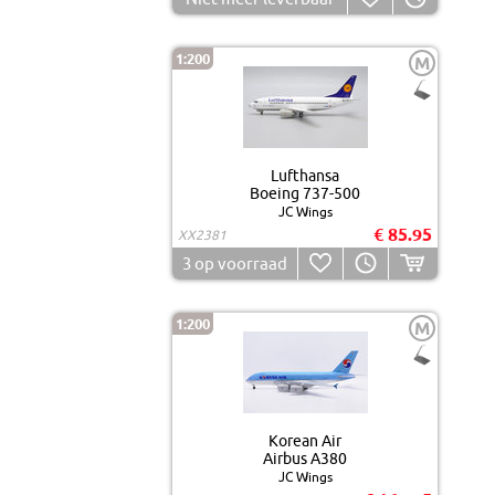
1:200
M
Lufthansa
Boeing 737-500
JC Wings
€ 85.95
XX2381
3
op voorraad
1:200
M
Korean Air
Airbus A380
JC Wings