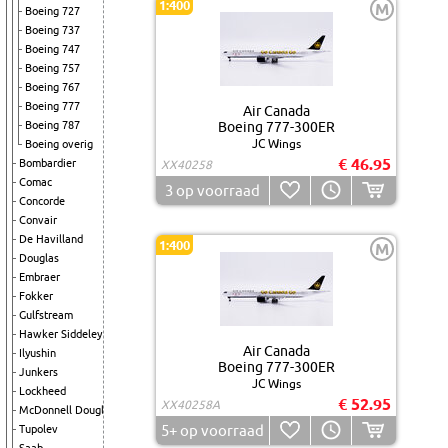
1:400
M
Boeing 727
Boeing 737
Boeing 747
Boeing 757
Boeing 767
Boeing 777
Air Canada
Boeing 787
Boeing 777-300ER
JC Wings
Boeing overig
€ 46.95
Bombardier
XX40258
Comac
3
op voorraad
Concorde
Convair
De Havilland
1:400
M
Douglas
Embraer
Fokker
Gulfstream
Hawker Siddeley
Air Canada
Ilyushin
Boeing 777-300ER
Junkers
JC Wings
Lockheed
€ 52.95
XX40258A
McDonnell Douglas
5+
op voorraad
Tupolev