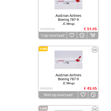
Austrian Airlines
Boeing 787-9
JC Wings
€ 51.95
XX40263A
1
op voorraad
1:400
M
Austrian Airlines
Boeing 787-9
JC Wings
€ 45.95
XX40263
Niet op voorraad
1:200
M