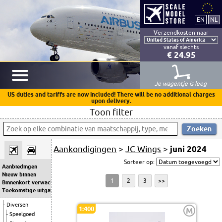
Verzendkosten naar
vanaf slechts
€ 24.95
Je wagentje is leeg
US duties and tariffs are now included! There will be no additional charges
upon delivery.
Toon filter
Aankondigingen
>
JC Wings
>
juni 2024
Sorteer op:
Aanbiedingen
Nieuw binnen
1
2
3
>>
Binnenkort verwacht
Toekomstige uitgaven
Diversen
1:400
M
Speelgoed