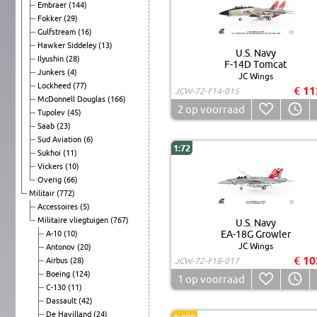
Embraer
(144)
Fokker
(29)
Gulfstream
(16)
Hawker Siddeley
(13)
U.S. Navy
Ilyushin
(28)
F-14D Tomcat
Junkers
(4)
JC Wings
Lockheed
(77)
€ 11
JCW-72-F14-015
McDonnell Douglas
(166)
2
op voorraad
Tupolev
(45)
Saab
(23)
Sud Aviation
(6)
1:72
Sukhoi
(11)
Vickers
(10)
Overig
(66)
Militair
(772)
Accessoires
(5)
Militaire vliegtuigen
(767)
U.S. Navy
EA-18G Growler
A-10
(10)
JC Wings
Antonov
(20)
€ 10
Airbus
(28)
JCW-72-F18-017
Boeing
(124)
1
op voorraad
C-130
(11)
Dassault
(42)
De Havilland
(24)