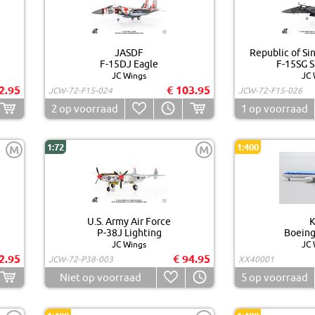
JASDF
Republic of Si
F-15DJ Eagle
F-15SG S
JC Wings
JC 
2.95
€ 103.95
JCW-72-F15-024
JCW-72-F15-026
2
op voorraad
1
op voorraad
1:72
1:400
M
M
U.S. Army Air Force
P-38J Lighting
Boeing
JC Wings
JC 
2.95
€ 94.95
JCW-72-P38-003
XX40001
Niet op voorraad
5
op voorraad