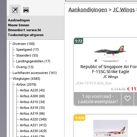
Aankondigingen
>
JC Wings
Aanbiedingen
Nieuw binnen
Binnenkort verwacht
Toekomstige uitgaven
1:72
Diversen
(100)
Speelgoed
(17)
Staanders
(55)
Landingsgestellen
(17)
Republic of Singapore Air For
Overig
(13)
F-15SG Strike Eagle
Luchthaven accessoires
(161)
JC Wings
Vliegtuigen
(6585)
JCW-72-F15-026_box
Airbus
(2076)
€ 11
€ 114.95
Airbus A220
(45)
1
op voorraad
-
Airbus A300
(60)
Laatste exemplaar!
Airbus A310
(34)
Airbus A318
(35)
Airbus A319
(86)
1:400
Airbus A320
(340)
Airbus A321
(412)
Airbus A330
(429)
Airbus A340
(79)