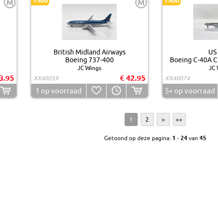
1:400
1:400
M
M
British Midland Airways
US
Boeing 737-400
Boeing C-40A C
JC Wings
JC 
3.95
€ 42.95
XX40059
XX40074
1
op voorraad
5+
op voorraad
1
2
>
>>
Getoond op deze pagina:
1
-
24
van
45