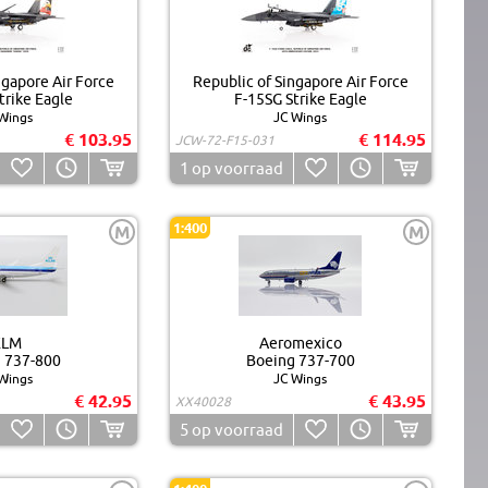
ngapore Air Force
Republic of Singapore Air Force
trike Eagle
F-15SG Strike Eagle
Wings
JC Wings
€ 103.95
€ 114.95
JCW-72-F15-031
1
op voorraad
1:400
M
M
KLM
Aeromexico
 737-800
Boeing 737-700
Wings
JC Wings
€ 42.95
€ 43.95
XX40028
5
op voorraad