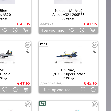
tBlue
Teleport (AirAsia)
us A320
Airbus A321-200P2F
Wings
JC Wings
€ 43.95
€ 42.95
XX40193
4
op voorraad
1:144
M
M
ASDF
U.S. Navy
J Eagle
F/A-18E Super Hornet
Wings
JC Wings
€ 47.95
€ 45.95
JCW-144-F18-004
Niet op voorraad
1:72
M
M