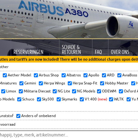
SCHADE &
RESERVERINGEN
RETOUREN
FAQ
OVER ONS
uties and tariffs are now included! There will be no additional charges upon deli
other
x
Aether Model
Airbus Shop
Albatros
Apollo
ARD
AviaBos
 Miniatures
Gemini
Herpa Wings
Herpa Snap-Fit
Hobby Master
H
Limox
Militaria Diecast
NG Lite
NG Models
ODEWM
Oxford 
o Models
Schuco
Sky500
Skymarks
V1:400
(new)
WLTK
Yu 
kunststof
Anders of onbekend
 voorraad