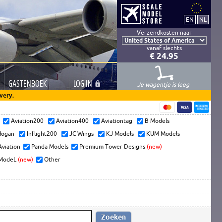
Verzendkosten naar
vanaf slechts
€ 24.95
GASTEN
BOEK
LOG
IN
Je wagentje is leeg
very.
s
Aviation200
Aviation400
Aviationtag
B Models
ogan
Inflight200
JC Wings
KJ Models
KUM Models
Aviation
Panda Models
Premium Tower Designs
(new)
ModeL
(new)
Other