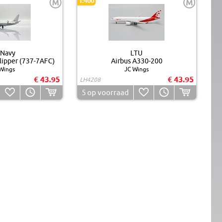
1:400
M
M
 Navy
LTU
lipper (737-7AFC)
Airbus A330-200
Wings
JC Wings
€ 43.95
€ 43.95
LH4208
5
op voorraad