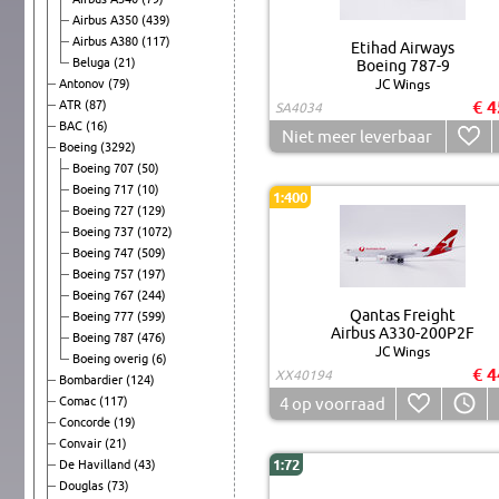
Airbus A350
(439)
Airbus A380
(117)
Etihad Airways
Beluga
(21)
Boeing 787-9
Antonov
(79)
JC Wings
€ 4
ATR
(87)
SA4034
BAC
(16)
Niet meer leverbaar
Boeing
(3292)
Boeing 707
(50)
Boeing 717
(10)
1:400
Boeing 727
(129)
Boeing 737
(1072)
Boeing 747
(509)
Boeing 757
(197)
Boeing 767
(244)
Qantas Freight
Boeing 777
(599)
Airbus A330-200P2F
Boeing 787
(476)
JC Wings
Boeing overig
(6)
€ 4
XX40194
Bombardier
(124)
Comac
(117)
4
op voorraad
Concorde
(19)
Convair
(21)
1:72
De Havilland
(43)
Douglas
(73)