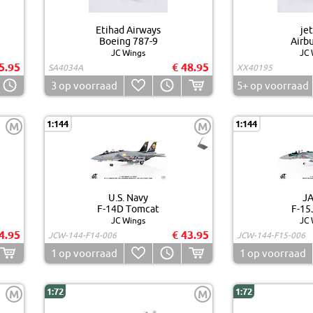
Etihad Airways
je
Boeing 787-9
Airb
JC Wings
JC 
5.95
€ 48.95
SA4034A
XX40195
3
op voorraad
5+
op voorraad
1:144
1:144
M
M
U.S. Navy
J
F-14D Tomcat
F-15
JC Wings
JC 
4.95
€ 43.95
JCW-144-F14-006
JCW-144-F15-006
1
op voorraad
1
op voorraad
1:72
1:72
M
M