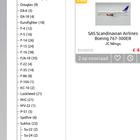
1:400
Douglas
(9)
EA-6
(5)
EA-18
(4)
Eurofighter
(18)
F-4
(12)
SAS Scandinavian Airlines
F-5
(16)
Boeing 767-300ER
F-14
(26)
JC Wings
F-15
(24)
€ 4
XX40030
F-16
(38)
2
op voorraad
F/A-18
(35)
F-22
(4)
F-35
(14)
F-86
(8)
F-104
(1)
KC-10
(2)
Lockheed
(21)
MiG
(21)
MV-22
(1)
P-51
(5)
Spitfire
(6)
Sukhoi
(22)
Su-22
(2)
Su-24
(2)