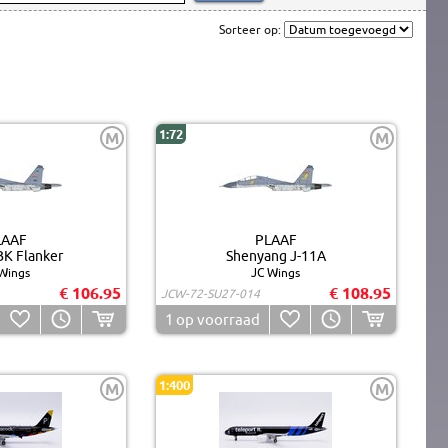
Sorteer op:
1:72
M
M
LAAF
PLAAF
K Flanker
Shenyang J-11A
Wings
JC Wings
€ 106.95
€ 108.95
JCW-72-SU27-014
1
op voorraad
1:400
M
M