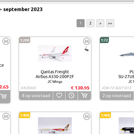
>
september 2023
1
2
>
>>
1:200
1:72
M
M
ce
Qantas Freight
P
Airbus A330-200P2F
SU-27UB
JC Wings
JC 
2.65
€ 130.95
XX20445
JCW-72-SU27-013
4
op voorraad
2
op voorraad
1:400
1:400
M
M