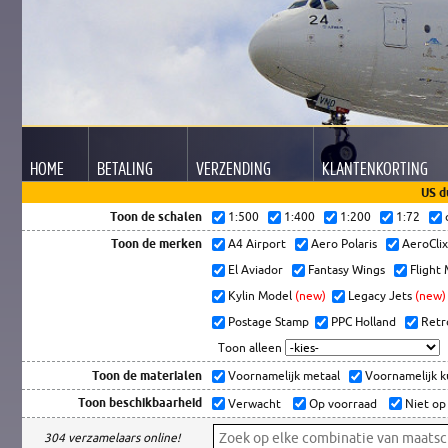
HOME
BETALING
VERZENDING
KLANTEN
KORTING
US d
Toon de schalen
1:500
1:400
1:200
1:72
Toon de merken
A4 Airport
Aero Polaris
AeroCli
El Aviador
Fantasy Wings
Flight
Kylin Model
(new)
Legacy Jets
(new)
Postage Stamp
PPC Holland
Retr
Toon alleen
Toon de materialen
Voornamelijk metaal
Voornamelijk 
Toon beschikbaarheid
Verwacht
Op voorraad
Niet op
304 verzamelaars online!