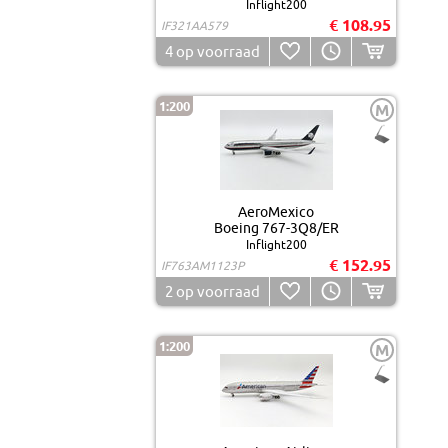
Inflight200
€ 108.95
IF321AA579
4
op voorraad
1:200
M
AeroMexico
Boeing 767-3Q8/ER
Inflight200
€ 152.95
IF763AM1123P
2
op voorraad
1:200
M