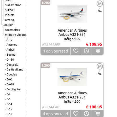
Saab
1:200
M
Sud Aviation
Sukhoi
Vickers
Overig
Militair
Accessoires
American Airlines
Airbus A321-231
Militaire vliegtuigen
Inflight200
A-10
€ 108.95
IF321AA580
Antonov
Airbus
1
op voorraad
Boeing
C-130
Dassault
1:200
M
De Havilland
Douglas
EA-6
EA-18
Eurofighter
American Airlines
F-4
Airbus A321-231
F-5
Inflight200
F-14
€ 108.95
IF321AA581
F-15
4
op voorraad
F-16