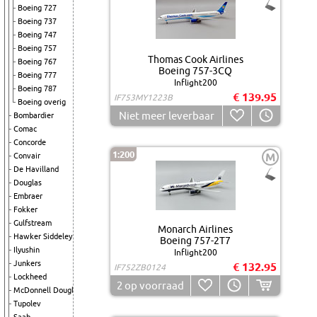
Boeing 727
Boeing 737
Boeing 747
Boeing 757
Thomas Cook Airlines
Boeing 767
Boeing 757-3CQ
Boeing 777
Inflight200
Boeing 787
€ 139.95
IF753MY1223B
Boeing overig
Niet meer leverbaar
Bombardier
Comac
Concorde
1:200
M
Convair
De Havilland
Douglas
Embraer
Fokker
Gulfstream
Monarch Airlines
Hawker Siddeley
Boeing 757-2T7
Ilyushin
Inflight200
Junkers
€ 132.95
IF752ZB0124
Lockheed
2
op voorraad
McDonnell Douglas
Tupolev