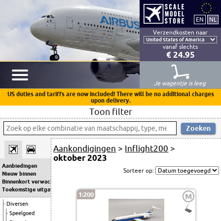
Verzendkosten naar
vanaf slechts
€ 24.95
Je wagentje is leeg
US duties and tariffs are now included! There will be no additional charges
upon delivery.
Toon filter
Aankondigingen
>
Inflight200
>
oktober 2023
Aanbiedingen
Sorteer op:
Nieuw binnen
Binnenkort verwacht
Toekomstige uitgaven
1:200
M
Diversen
Speelgoed