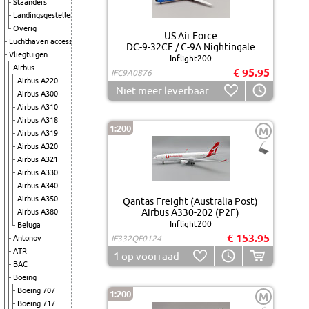
Staanders
Landingsgestellen
Overig
US Air Force
Luchthaven accessoires
DC-9-32CF / C-9A Nightingale
Vliegtuigen
Inflight200
Airbus
€ 95.95
IFC9A0876
Airbus A220
Niet meer leverbaar
Airbus A300
Airbus A310
Airbus A318
1:200
M
Airbus A319
Airbus A320
Airbus A321
Airbus A330
Airbus A340
Airbus A350
Qantas Freight (Australia Post)
Airbus A330-202 (P2F)
Airbus A380
Inflight200
Beluga
€ 153.95
Antonov
IF332QF0124
ATR
1
op voorraad
BAC
Boeing
Boeing 707
1:200
M
Boeing 717