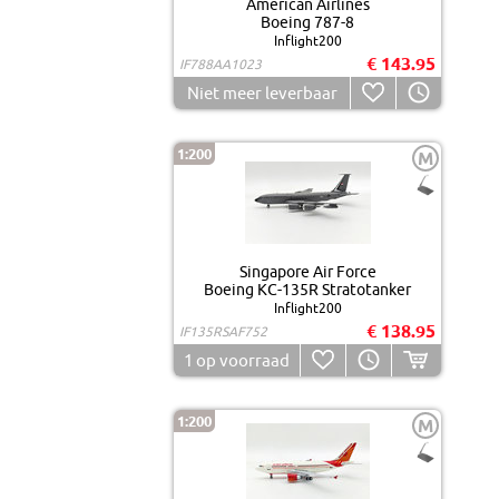
American Airlines
Boeing 787-8
Inflight200
€ 143.95
IF788AA1023
Niet meer leverbaar
1:200
M
Singapore Air Force
Boeing KC-135R Stratotanker
Inflight200
€ 138.95
IF135RSAF752
1
op voorraad
1:200
M