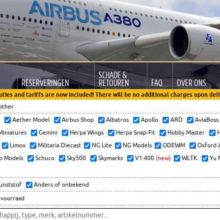
SCHADE &
RESERVERINGEN
RETOUREN
FAQ
OVER ONS
uties and tariffs are now included! There will be no additional charges upon deli
other
x
Aether Model
Airbus Shop
Albatros
Apollo
ARD
AviaBos
 Miniatures
Gemini
Herpa Wings
Herpa Snap-Fit
Hobby Master
H
Limox
Militaria Diecast
NG Lite
NG Models
ODEWM
Oxford 
o Models
Schuco
Sky500
Skymarks
V1:400
(new)
WLTK
Yu 
kunststof
Anders of onbekend
 voorraad