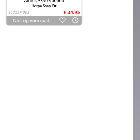
Airbus A330-900neo
Herpa Snap-Fit
€ 34.95
612227-003
Niet op voorraad