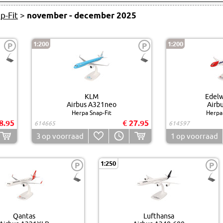
p-Fit
>
november - december 2025
1:200
1:200
P
P
KLM
Edelw
Airbus A321neo
Airb
Herpa Snap-Fit
Herpa 
8.95
€ 27.95
614665
614597
3
op voorraad
1
op voorraad
1:250
P
P
Qantas
Lufthansa