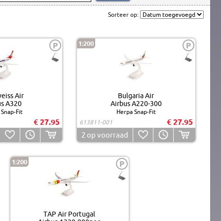
Sorteer op:
1:200
P
P
eiss Air
Bulgaria Air
us A320
Airbus A220-300
Snap-Fit
Herpa Snap-Fit
€ 27.95
€ 27.95
613811-001
2
op voorraad
1:200
P
TAP Air Portugal