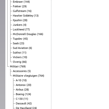
Embraer
(144)
Fokker
(29)
Gulfstream
(16)
Hawker Siddeley
(13)
Ilyushin
(28)
Junkers
(4)
Lockheed
(77)
McDonnell Douglas
(166)
Tupolev
(45)
Saab
(23)
Sud Aviation
(6)
Sukhoi
(11)
Vickers
(10)
Overig
(66)
Militair
(769)
Accessoires
(5)
Militaire vliegtuigen
(764)
A-10
(10)
Antonov
(20)
Airbus
(28)
Boeing
(124)
C-130
(11)
Dassault
(42)
De Havilland
(24)