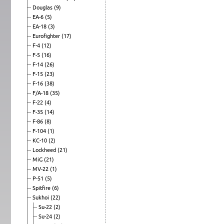
Douglas
(9)
EA-6
(5)
EA-18
(3)
Eurofighter
(17)
F-4
(12)
F-5
(16)
F-14
(26)
F-15
(23)
F-16
(38)
F/A-18
(35)
F-22
(4)
F-35
(14)
F-86
(8)
F-104
(1)
KC-10
(2)
Lockheed
(21)
MiG
(21)
MV-22
(1)
P-51
(5)
Spitfire
(6)
Sukhoi
(22)
Su-22
(2)
Su-24
(2)