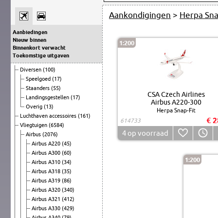
Aankondigingen
>
Herpa Sna
Aanbiedingen
Nieuw binnen
1:200
Binnenkort verwacht
Toekomstige uitgaven
Diversen
(100)
Speelgoed
(17)
Staanders
(55)
CSA Czech Airlines
Landingsgestellen
(17)
Airbus A220-300
Overig
(13)
Herpa Snap-Fit
Luchthaven accessoires
(161)
€ 2
614733
Vliegtuigen
(6584)
4
op voorraad
Airbus
(2076)
Airbus A220
(45)
Airbus A300
(60)
1:200
Airbus A310
(34)
Airbus A318
(35)
Airbus A319
(86)
Airbus A320
(340)
Airbus A321
(412)
Airbus A330
(429)
Airbus A340
(79)