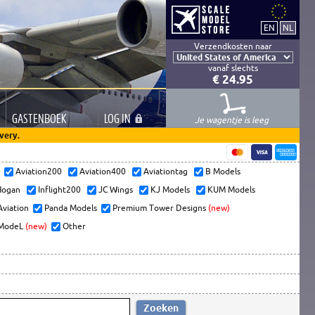
Verzendkosten naar
vanaf slechts
€ 24.95
GASTEN
BOEK
LOG
IN
Je wagentje is leeg
very.
s
Aviation200
Aviation400
Aviationtag
B Models
ogan
Inflight200
JC Wings
KJ Models
KUM Models
Aviation
Panda Models
Premium Tower Designs
(new)
ModeL
(new)
Other