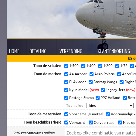
HOME
BETALING
VERZENDING
KLANTEN
KORTING
US d
Toon de schalen
1:500
1:400
1:200
1:72
Toon de merken
A4 Airport
Aero Polaris
AeroCli
El Aviador
Fantasy Wings
Flight
Kylin Model
(new)
Legacy Jets
(new)
Postage Stamp
PPC Holland
Retr
Toon alleen
Toon de materialen
Voornamelijk metaal
Voornamelijk 
Toon beschikbaarheid
Verwacht
Op voorraad
Niet op
296 verzamelaars online!