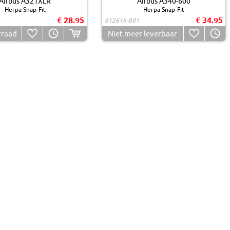
Airbus A321XLR
Airbus A340-600
Herpa Snap-Fit
Herpa Snap-Fit
€ 28.95
€ 34.95
612616-001
rraad
Niet meer leverbaar