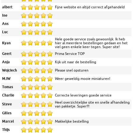
albert
Fijne website en altijd correct afgehandeld
Ine
Ans
Luc
Hele goede service zoals gewoonlijk. Ik heb
Kyan
hier al meerdere bestellingen gedaan en het
viel geen enkele keer tegen. Super site!
Geert
Prima Service TOP
Anja
Kijk uit naar de bestelling
Wojciech
Please snel opsturen
MJW
Weer geweldig mooie miniaturen!
Tomas
Charlie
Correcte leveringen goede service
Heel overzichtelijke site en snelle afhandeling
Steve
van pakketje. Super!!!
Gilles
Marcel
Makkelijke bestelling
Thijs