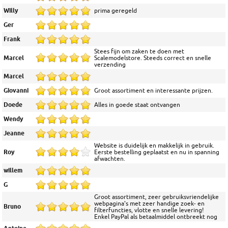
Willy
prima geregeld
Ger
Frank
Stees fijn om zaken te doen met
Marcel
Scalemodelstore. Steeds correct en snelle
verzending
Marcel
Giovanni
Groot assortiment en interessante prijzen.
Doede
Alles in goede staat ontvangen
Wendy
Jeanne
Website is duidelijk en makkelijk in gebruik.
Roy
Eerste bestelling geplaatst en nu in spanning
afwachten.
willem
G
Groot assortiment, zeer gebruiksvriendelijke
webpagina's met zeer handige zoek- en
Bruno
filterfuncties, vlotte en snelle levering!
Enkel PayPal als betaalmiddel ontbreekt nog