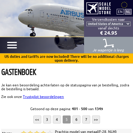
Verzendkosten naar
vanaf slechts
€ 24.95
Je wagentje is leeg
US duties and tariffs are now included! There will be no additional charges
upon delivery.
GASTENBOEK
Je kan een beoordeling achterlaten op de statuspagina van je bestelling, zodra
de bestelling is betaald.
Zie ook onze
Trustpilot beoordelingen
Getoond op deze pagina:
401
-
500
van
1349
<<
3
4
5
6
7
>>
Prachtig model van metaal(F-28, NLM)