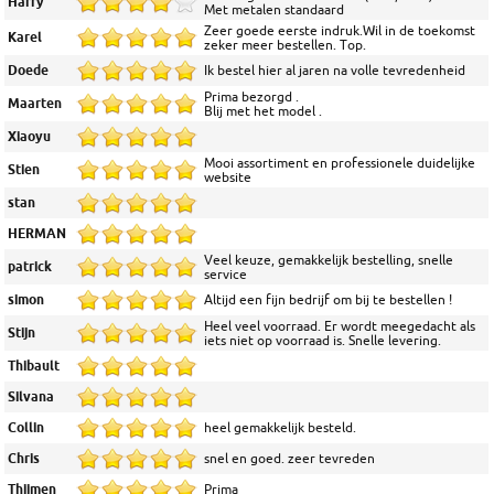
Harry
Met metalen standaard
Zeer goede eerste indruk.Wil in de toekomst
Karel
zeker meer bestellen. Top.
Doede
Ik bestel hier al jaren na volle tevredenheid
Prima bezorgd .
Maarten
Blij met het model .
Xiaoyu
Mooi assortiment en professionele duidelijke
Stien
website
stan
HERMAN
Veel keuze, gemakkelijk bestelling, snelle
patrick
service
simon
Altijd een fijn bedrijf om bij te bestellen !
Heel veel voorraad. Er wordt meegedacht als
Stijn
iets niet op voorraad is. Snelle levering.
Thibault
Silvana
Collin
heel gemakkelijk besteld.
Chris
snel en goed. zeer tevreden
Thijmen
Prima