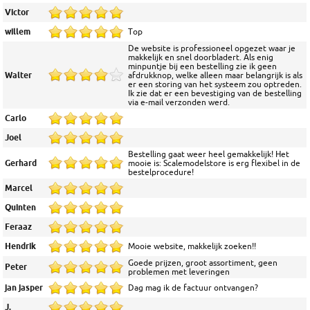
Victor
willem
Top
De website is professioneel opgezet waar je
makkelijk en snel doorbladert. Als enig
minpuntje bij een bestelling zie ik geen
Walter
afdrukknop, welke alleen maar belangrijk is als
er een storing van het systeem zou optreden.
Ik zie dat er een bevestiging van de bestelling
via e-mail verzonden werd.
Carlo
Joel
Bestelling gaat weer heel gemakkelijk! Het
Gerhard
mooie is: Scalemodelstore is erg flexibel in de
bestelprocedure!
Marcel
Quinten
Feraaz
Hendrik
Mooie website, makkelijk zoeken!!
Goede prijzen, groot assortiment, geen
Peter
problemen met leveringen
jan jasper
Dag mag ik de factuur ontvangen?
J.