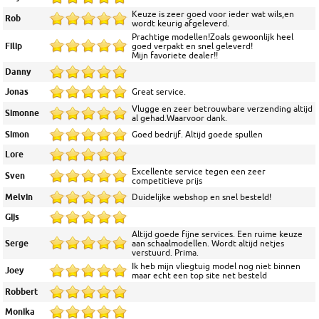
Keuze is zeer goed voor ieder wat wils,en
Rob
wordt keurig afgeleverd.
Prachtige modellen!Zoals gewoonlijk heel
Filip
goed verpakt en snel geleverd!
Mijn favoriete dealer!!
Danny
Jonas
Great service.
Vlugge en zeer betrouwbare verzending altijd
Simonne
al gehad.Waarvoor dank.
Simon
Goed bedrijf. Altijd goede spullen
Lore
Excellente service tegen een zeer
Sven
competitieve prijs
Melvin
Duidelijke webshop en snel besteld!
Gijs
Altijd goede fijne services. Een ruime keuze
Serge
aan schaalmodellen. Wordt altijd netjes
verstuurd. Prima.
Ik heb mijn vliegtuig model nog niet binnen
Joey
maar echt een top site net besteld
Robbert
Monika