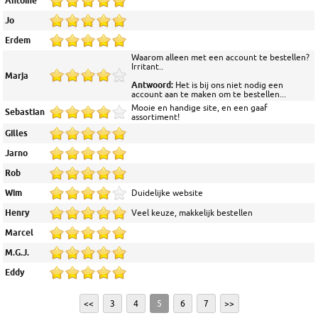
Antoine
Jo
Erdem
Waarom alleen met een account te bestellen?
Irritant..
Marja
Antwoord:
Het is bij ons niet nodig een
account aan te maken om te bestellen...
Mooie en handige site, en een gaaf
Sebastian
assortiment!
Gilles
Jarno
Rob
Wim
Duidelijke website
Henry
Veel keuze, makkelijk bestellen
Marcel
M.G.J.
Eddy
<<
3
4
5
6
7
>>