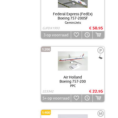
Federal Express (FedEx)
Boeing 757-200SF
GeminiJets
€ 50.95
GJFDX1993
3
op voorraad
1:200
P
Air Holland
Boeing 757-200
PPC
€ 22.95
223342
5+
op voorraad
1:400
M