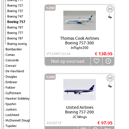
Boeing 717
Boeing 727
1:200
M
Boeing 737
Boeing 747
Boeing 757
Boeing 767
Boeing 777
Thomas Cook Airlines
Boeing 787
Boeing 757-300
Boeing overig
Inflight200
Bombardier
€ 130.95
IF753MT1223A
Comac
Concorde
Niet op voorraad
Convair
De Havilland
Douglas
1:200
M
Embraer
Fokker
Gulfstream
Hawker Siddeley
Ilyushin
United Airlines
Junkers
Boeing 757-200
Lockheed
JC Wings
McDonnell Douglas
€ 97.95
XX20219
Tupolev