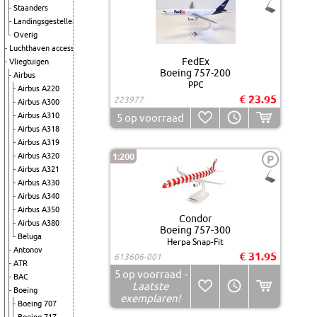
Staanders
Landingsgestellen
Overig
Luchthaven accessoires
FedEx
Vliegtuigen
Boeing 757-200
Airbus
PPC
Airbus A220
€ 23.95
223977
Airbus A300
Airbus A310
5
op voorraad
Airbus A318
Airbus A319
Airbus A320
1:200
P
Airbus A321
Airbus A330
Airbus A340
Airbus A350
Condor
Airbus A380
Boeing 757-300
Beluga
Herpa Snap-Fit
Antonov
€ 31.95
613606-001
ATR
5
op voorraad
-
BAC
Laatste
Boeing
exemplaren!
Boeing 707