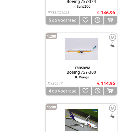
Boeing 757-324
Inflight200
€ 136.95
IF753CO1023
5
op voorraad
1:200
M
Transavia
Boeing 757-300
JC Wings
€ 114.95
XX20347
4
op voorraad
1:200
M