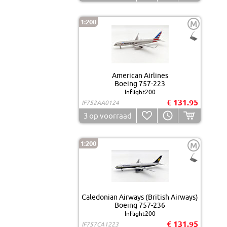
1:200
M
American Airlines
Boeing 757-223
Inflight200
€ 131.95
IF752AA0124
3
op voorraad
1:200
M
Caledonian Airways (British Airways)
Boeing 757-236
Inflight200
€ 131.95
IF757CA1223