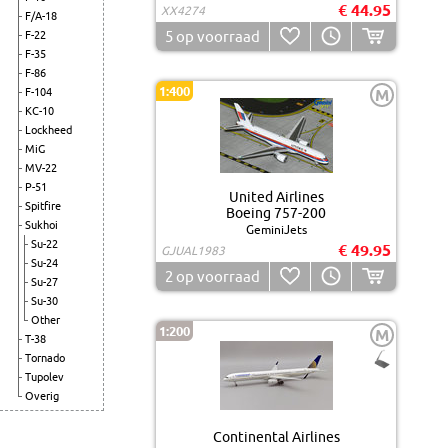
€ 44.95
XX4274
F/A-18
5
op voorraad
F-22
F-35
F-86
1:400
F-104
M
KC-10
Lockheed
MiG
MV-22
P-51
United Airlines
Spitfire
Boeing 757-200
Sukhoi
GeminiJets
Su-22
€ 49.95
GJUAL1983
Su-24
2
op voorraad
Su-27
Su-30
Other
1:200
M
T-38
Tornado
Tupolev
Overig
Continental Airlines