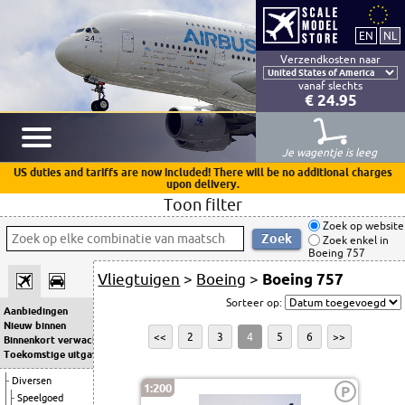
Verzendkosten naar
vanaf slechts
€ 24.95
Je wagentje is leeg
US duties and tariffs are now included! There will be no additional charges
upon delivery.
Toon filter
Zoek op website
Zoek enkel in
Boeing 757
Vliegtuigen
>
Boeing
>
Boeing 757
Sorteer op:
Aanbiedingen
Nieuw binnen
<<
2
3
4
5
6
>>
Binnenkort verwacht
Toekomstige uitgaven
Diversen
1:200
P
Speelgoed