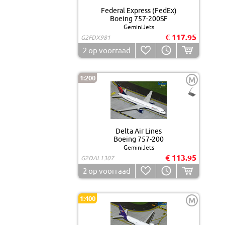
Federal Express (FedEx)
Boeing 757-200SF
GeminiJets
€ 117.95
G2FDX981
2
op voorraad
1:200
M
Delta Air Lines
Boeing 757-200
GeminiJets
€ 113.95
G2DAL1307
2
op voorraad
1:400
M