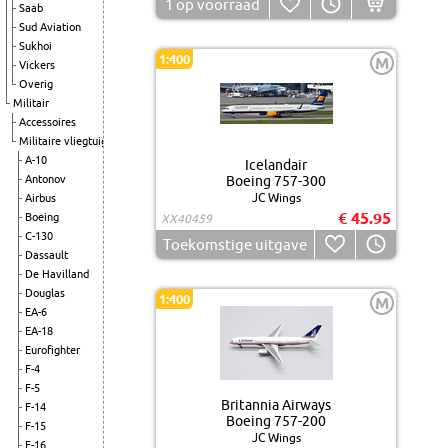
1
op voorraad
Saab
Sud Aviation
Sukhoi
1:400
M
Vickers
Overig
Militair
Accessoires
Militaire vliegtuigen
A-10
Icelandair
Antonov
Boeing 757-300
JC Wings
Airbus
€ 45.95
Boeing
XX40459
C-130
Toekomstige uitgave
Dassault
De Havilland
Douglas
1:400
M
EA-6
EA-18
Eurofighter
F-4
F-5
Britannia Airways
F-14
Boeing 757-200
F-15
JC Wings
F-16