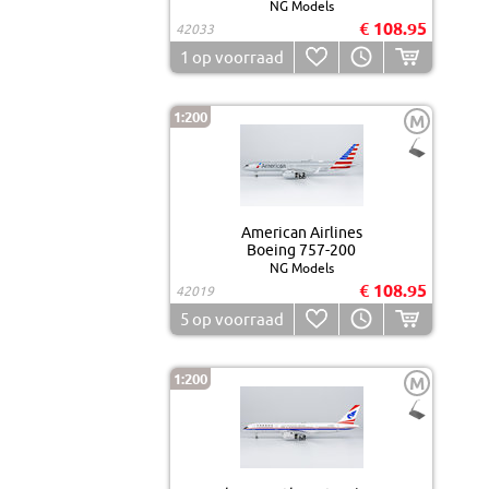
NG Models
€ 108.95
42033
1
op voorraad
1:200
M
American Airlines
Boeing 757-200
NG Models
€ 108.95
42019
5
op voorraad
1:200
M