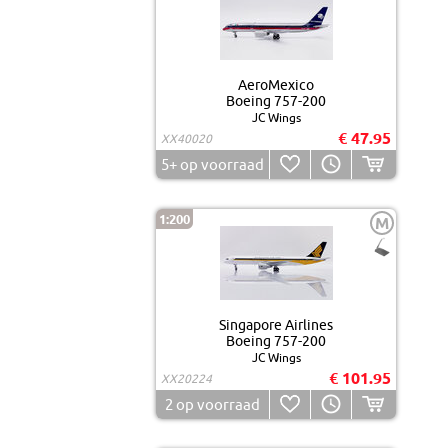
AeroMexico
Boeing 757-200
JC Wings
€ 47.95
XX40020
5+
op voorraad
1:200
M
Singapore Airlines
Boeing 757-200
JC Wings
€ 101.95
XX20224
2
op voorraad