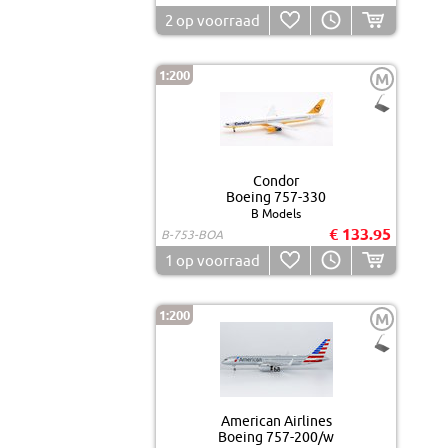
2
op voorraad
1:200
M
Condor
Boeing 757-330
B Models
€ 133.95
B-753-BOA
1
op voorraad
1:200
M
American Airlines
Boeing 757-200/w