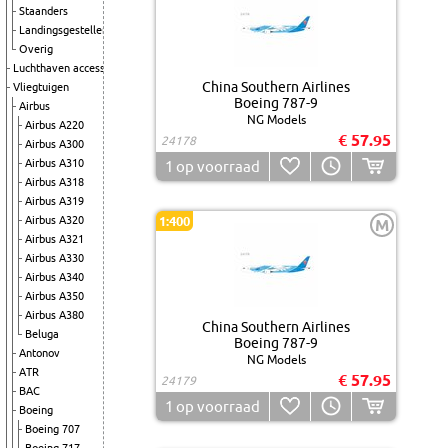
Staanders
Landingsgestellen
Overig
Luchthaven accessoires
China Southern Airlines
Vliegtuigen
Boeing 787-9
Airbus
NG Models
Airbus A220
€ 57.95
24178
Airbus A300
Airbus A310
1
op voorraad
Airbus A318
Airbus A319
Airbus A320
1:400
M
Airbus A321
Airbus A330
Airbus A340
Airbus A350
Airbus A380
China Southern Airlines
Beluga
Boeing 787-9
Antonov
NG Models
ATR
€ 57.95
24179
BAC
1
op voorraad
Boeing
Boeing 707