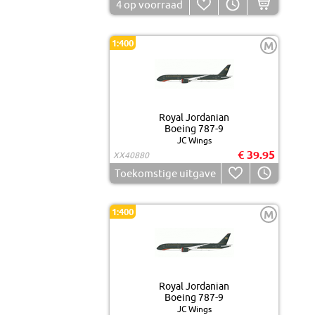
4
op voorraad
1:400
M
Royal Jordanian
Boeing 787-9
JC Wings
€ 39.95
XX40880
Toekomstige uitgave
1:400
M
Royal Jordanian
Boeing 787-9
JC Wings