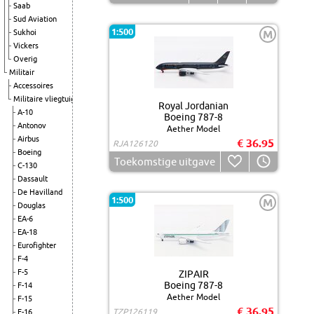
Saab
Sud Aviation
1:500
Sukhoi
M
Vickers
Overig
Militair
Accessoires
Militaire vliegtuigen
Royal Jordanian
A-10
Boeing 787-8
Antonov
Aether Model
Airbus
€ 36.95
RJA126120
Boeing
Toekomstige uitgave
C-130
Dassault
De Havilland
1:500
M
Douglas
EA-6
EA-18
Eurofighter
F-4
F-5
ZIPAIR
Boeing 787-8
F-14
Aether Model
F-15
€ 36.95
TZP126119
F-16