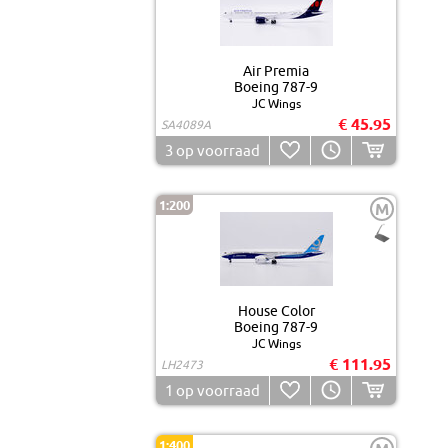
Air Premia
Boeing 787-9
JC Wings
€ 45.95
SA4089A
3
op voorraad
1:200
M
House Color
Boeing 787-9
JC Wings
€ 111.95
LH2473
1
op voorraad
1:400