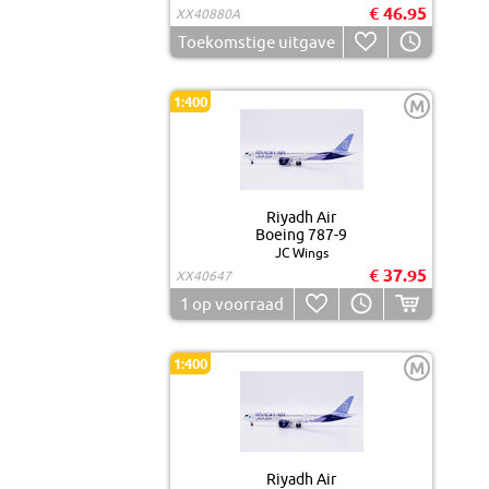
€ 46.95
XX40880A
Toekomstige uitgave
1:400
M
Riyadh Air
Boeing 787-9
JC Wings
€ 37.95
XX40647
1
op voorraad
1:400
M
Riyadh Air