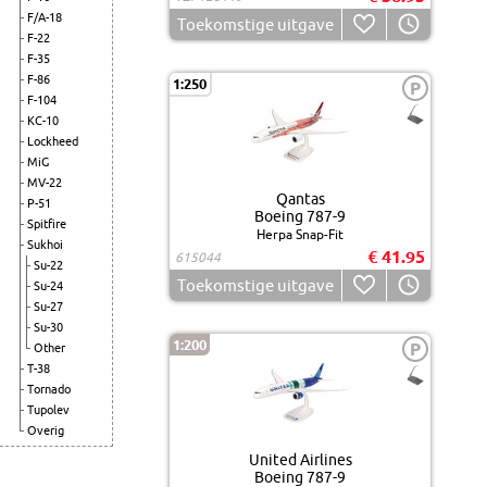
F/A-18
Toekomstige uitgave
F-22
F-35
F-86
1:250
P
F-104
KC-10
Lockheed
MiG
MV-22
Qantas
P-51
Boeing 787-9
Spitfire
Herpa Snap-Fit
Sukhoi
€ 41.95
615044
Su-22
Toekomstige uitgave
Su-24
Su-27
Su-30
1:200
P
Other
T-38
Tornado
Tupolev
Overig
United Airlines
Boeing 787-9