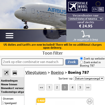
Verzendkosten naar
vanaf slechts
€ 24.95
Je wagentje is leeg
US duties and tariffs are now included! There will be no additional charges
upon delivery.
Toon filter
Zoek op website
Zoek enkel in
Boeing 787
Vliegtuigen
>
Boeing
>
Boeing 787
Sorteer op:
Aanbiedingen
Nieuw binnen
<<
1
2
3
4
5
>>
Binnenkort verwacht
Toekomstige uitgaven
Diversen
1:400
M
Speelgoed