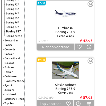
Boeing 717
1:500
M
Boeing 727
Boeing 737
Boeing 747
Boeing 757
Boeing 767
Boeing 777
Lufthansa
Boeing 787
Boeing 787-9
Herpa Wings
Boeing overig
€ 42.95
Bombardier
538947
Comac
Niet op voorraad
Concorde
Convair
De Havilland
1:400
M
Douglas
Embraer
Fokker
Gulfstream
Hawker Siddeley
Alaska Airlines
Ilyushin
Boeing 787-9
Junkers
GeminiJets
Lockheed
€ 57.95
GJASA2400
McDonnell Douglas
1
op voorraad
Tupolev