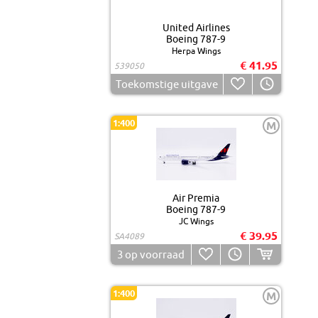
United Airlines
Boeing 787-9
Herpa Wings
€ 41.95
539050
Toekomstige uitgave
1:400
M
Air Premia
Boeing 787-9
JC Wings
€ 39.95
SA4089
3
op voorraad
1:400
M