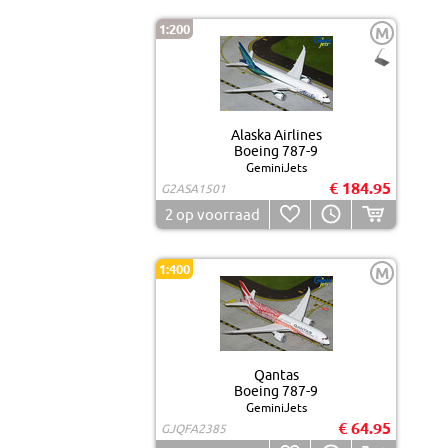
1:200
M
Alaska Airlines
Boeing 787-9
GeminiJets
€ 184.95
G2ASA1501
2
op voorraad
1:400
M
Qantas
Boeing 787-9
GeminiJets
€ 64.95
GJQFA2385