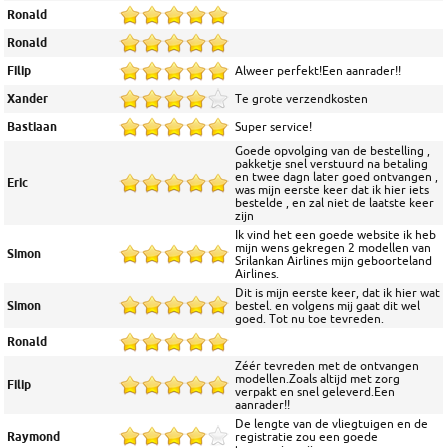
Ronald
Ronald
Filip
Alweer perfekt!Een aanrader!!
Xander
Te grote verzendkosten
Bastiaan
Super service!
Goede opvolging van de bestelling ,
pakketje snel verstuurd na betaling
en twee dagn later goed ontvangen ,
Eric
was mijn eerste keer dat ik hier iets
bestelde , en zal niet de laatste keer
zijn
Ik vind het een goede website ik heb
mijn wens gekregen 2 modellen van
Simon
Srilankan Airlines mijn geboorteland
Airlines.
Dit is mijn eerste keer, dat ik hier wat
Simon
bestel. en volgens mij gaat dit wel
goed. Tot nu toe tevreden.
Ronald
Zéér tevreden met de ontvangen
modellen.Zoals altijd met zorg
Filip
verpakt en snel geleverd.Een
aanrader!!
De lengte van de vliegtuigen en de
Raymond
registratie zou een goede