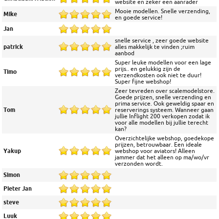
website en zeker een aanrader
Mooie modellen. Snelle verzending,
Mike
en goede service!
Jan
snelle service , zeer goede website
patrick
alles makkelijk te vinden ;ruim
aanbod
Super leuke modellen voor een lage
prijs.. en gelukkig zijn de
Timo
verzendkosten ook niet te duur!
Super fijne webshop!
Zeer tevreden over scalemodelstore.
Goede prijzen, snelle verzending en
prima service. Ook geweldig spaar en
Tom
reserverings systeem. Wanneer gaan
jullie Inflight 200 verkopen zodat ik
voor alle modellen bij jullie terecht
kan?
Overzichtelijke webshop, goedekope
prijzen, betrouwbaar. Een ideale
Yakup
webshop voor aviators! Alleen
jammer dat het alleen op ma/wo/vr
verzonden wordt.
Simon
Pieter Jan
steve
Luuk