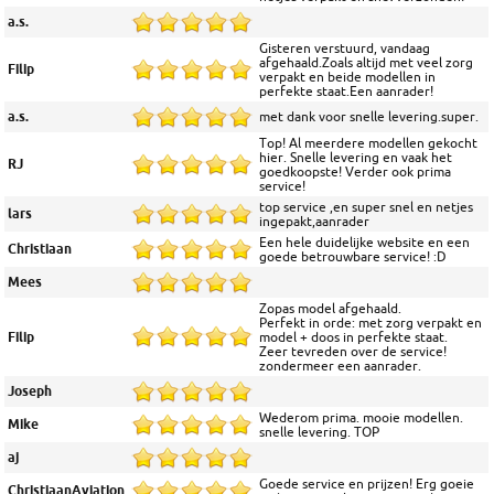
a.s.
Gisteren verstuurd, vandaag
afgehaald.Zoals altijd met veel zorg
Filip
verpakt en beide modellen in
perfekte staat.Een aanrader!
a.s.
met dank voor snelle levering.super.
Top! Al meerdere modellen gekocht
hier. Snelle levering en vaak het
RJ
goedkoopste! Verder ook prima
service!
top service ,en super snel en netjes
lars
ingepakt,aanrader
Een hele duidelijke website en een
Christiaan
goede betrouwbare service! :D
Mees
Zopas model afgehaald.
Perfekt in orde: met zorg verpakt en
Filip
model + doos in perfekte staat.
Zeer tevreden over de service!
zondermeer een aanrader.
Joseph
Wederom prima. mooie modellen.
Mike
snelle levering. TOP
aj
Goede service en prijzen! Erg goeie
ChristiaanAviation