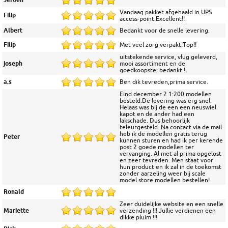
Vandaag pakket afgehaald in UPS
Filip
access-point.Excellent!!
Albert
Bedankt voor de snelle levering.
Filip
Met veel zorg verpakt.Top!!
uitstekende service, vlug geleverd,
joseph
mooi assortiment en de
goedkoopste; bedankt !
a.s
Ben dik tevreden,prima service.
Eind december 2 1:200 modellen
besteld.De levering was erg snel.
Helaas was bij de een een neuswiel
kapot en de ander had een
lakschade. Dus behoorlijk
teleurgesteld. Na contact via de mail
heb ik de modellen gratis terug
Peter
kunnen sturen en had ik per kerende
post 2 goede modellen ter
vervanging. Al met al prima opgelost
en zeer tevreden. Men staat voor
hun product en ik zal in de toekomst
zonder aarzeling weer bij scale
model store modellen bestellen!
Ronald
Zeer duidelijke website en een snelle
Mariette
verzending !!! Jullie verdienen een
dikke pluim !!!