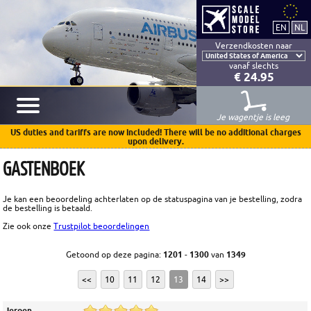
Verzendkosten naar
vanaf slechts
€ 24.95
Je wagentje is leeg
US duties and tariffs are now included! There will be no additional charges
upon delivery.
GASTENBOEK
Je kan een beoordeling achterlaten op de statuspagina van je bestelling, zodra
de bestelling is betaald.
Zie ook onze
Trustpilot beoordelingen
Getoond op deze pagina:
1201
-
1300
van
1349
<<
10
11
12
13
14
>>
Jeroen