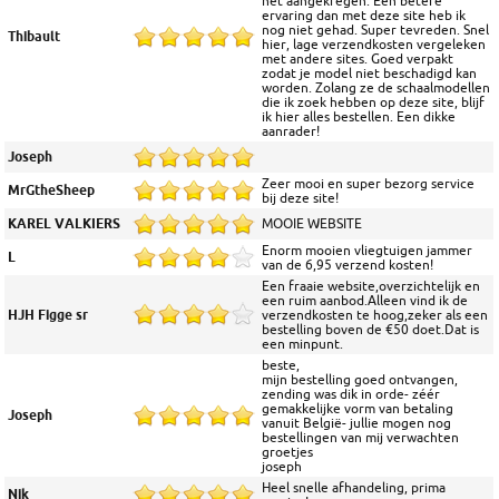
net aangekregen. Een betere
ervaring dan met deze site heb ik
nog niet gehad. Super tevreden. Snel
Thibault
hier, lage verzendkosten vergeleken
met andere sites. Goed verpakt
zodat je model niet beschadigd kan
worden. Zolang ze de schaalmodellen
die ik zoek hebben op deze site, blijf
ik hier alles bestellen. Een dikke
aanrader!
Joseph
Zeer mooi en super bezorg service
MrGtheSheep
bij deze site!
KAREL VALKIERS
MOOIE WEBSITE
Enorm mooien vliegtuigen jammer
L
van de 6,95 verzend kosten!
Een fraaie website,overzichtelijk en
een ruim aanbod.Alleen vind ik de
HJH Figge sr
verzendkosten te hoog,zeker als een
bestelling boven de €50 doet.Dat is
een minpunt.
beste,
mijn bestelling goed ontvangen,
zending was dik in orde- zéér
gemakkelijke vorm van betaling
Joseph
vanuit België- jullie mogen nog
bestellingen van mij verwachten
groetjes
joseph
Heel snelle afhandeling, prima
Nik