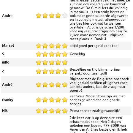
het in elkaar zetten valt niet mee. Ze
zijn dan ook volledig van kunststof
gemaakt. De GiminiJets die volledig
in metaal is , is een stuks beter en
Andre
ook meer gedetailleerde afgewerkt
en in volledig metaal, alhoewel de
wieltjes hier ook wat te wensen
overlaten. Al bij is de schaal1/200
voor mij veel prachtiger om naar te
kijken maar nemen natuurlijk veel
meer plaats in. Dank U.
Marcel
altijd goed geregeld echt top!
S.
Geweldig
milo
Bestelling op tijd binnen prima
c
verpakt door gaan zo!!!
Blijkbaar met de Belgische post toch
veel geduld hebben of ligt het toch
André
aan iets anders, laat de vraag maar
open ;-)
van Scale Model Store zijn we niet
franky
anders gewend dan een goede
servies
Nik
Prima service zoals gewoonlijk!
2de keer dat ik op deze site een
schaalmodel koop. Heb 2 dagen
geleden een boeing 777-300R van
American Airlines besteld en ik heb