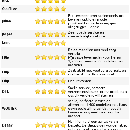
Rick
Geoffrey
Erg tevreden over scalemodelstore!
Leveren optijd en mooie
julian
prijs/kwaliteit verhouding qua
vliegtuigjes. Toppie!
Zeer goede service en
jasper
overzichtelijke website
laura
Beide modellen met veel zorg
verpakt.
Filip
M'n vaste leverancier voor Herpa
1/200 en Gemini200 modellen.Een
aanrader.
Zoals altijd met veel zorg verpakt en
Filip
snel verstuurd.Prima service!
Filip
Heel tevreden.
Snelle service, correcte
Dirk
verzendingskosten, prima producten,
dus dik verdiend vijf sterren
snelle, perfecte service en
aflevering, 1:400 modellen met flaps
WOUTER
down optie zijn prachtig, hopelijk
komen er nog veel meer in jullie
aanbod
Hen hier nu al een aantal keren
Danny
besteld. De vliegtuigen worden altijd
netjes verpakt en snel verzonden!