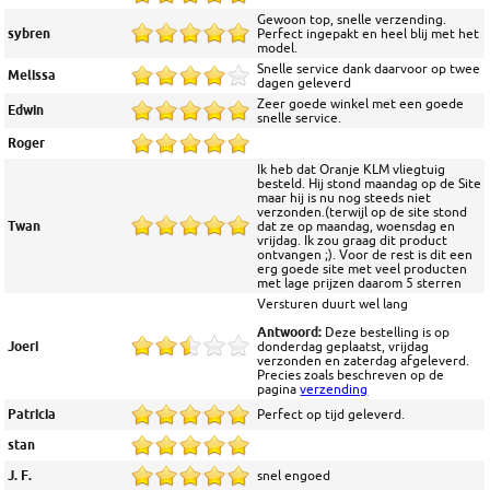
Gewoon top, snelle verzending.
sybren
Perfect ingepakt en heel blij met het
model.
Snelle service dank daarvoor op twee
Melissa
dagen geleverd
Zeer goede winkel met een goede
Edwin
snelle service.
Roger
Ik heb dat Oranje KLM vliegtuig
besteld. Hij stond maandag op de Site
maar hij is nu nog steeds niet
verzonden.(terwijl op de site stond
Twan
dat ze op maandag, woensdag en
vrijdag. Ik zou graag dit product
ontvangen ;). Voor de rest is dit een
erg goede site met veel producten
met lage prijzen daarom 5 sterren
Versturen duurt wel lang
Antwoord:
Deze bestelling is op
Joeri
donderdag geplaatst, vrijdag
verzonden en zaterdag afgeleverd.
Precies zoals beschreven op de
pagina
verzending
Patricia
Perfect op tijd geleverd.
stan
J. F.
snel engoed