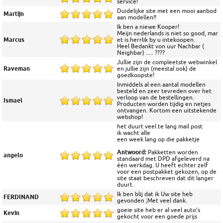
service!
Duidelijke site met een mooi aanbod
Martijn
aan modellen!!
Ik ben a niewe Kooper!
Meijn nederlands is niet so good, mar
Marcus
et is herrlik by u intekoopen.
Heel Bedankt von uur Nachbar (
Neighbar) ..... ????
Jullie zijn de compleetste webwinkel
Raveman
en jullie zijn (meestal ook) de
goedkoopste!
Inmiddels al een aantal modellen
besteld en zeer tevreden over het
verloop van de bestellingen.
Ismael
Producten worden tijdig en netjes
ontvangen. Kortom een uitstekende
webshop!
het duurt veel te lang mail post
ik wacht alle
een week lang op die pakketje
Antwoord:
Pakketten worden
angelo
standaard met DPD afgeleverd na
één werkdag. U heeft echter zelf
voor een postpakket gekozen, op de
site staat beschreven dat dit langer
duurt.
Ik ben blij dat ik Uw site heb
FERDINAND
gevonden ;Met veel dank.
goeie site heb er al veel auto's
Kevin
gekocht voor een goede prijs