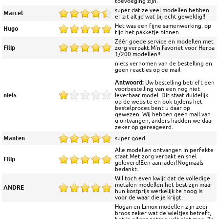
toevoeging zijn.
super dat ze veel modellen hebben
Marcel
er zit altijd wat bij echt geweldig!!
Het was een fijne samenwerking. op
Hugo
tijd het pakketje binnen.
Zéér goede service en modellen met
Filip
zorg verpakt.M'n favoriet voor Herpa
1/200 modellen!!
niets vernomen van de bestelling en
geen reacties op de mail
Antwoord:
Uw bestelling betreft een
voorbestelling van een nog niet
niels
leverbaar model. Dit staat duidelijk
op de website en ook tijdens het
bestelproces bent u daar op
gewezen. Wij hebben geen mail van
u ontvangen, anders hadden we daar
zeker op gereageerd.
Manten
super goed
Alle modellen ontvangen in perfekte
staat.Met zorg verpakt en snel
Filip
geleverd!Een aanrader!Nogmaals
bedankt.
Wil toch even kwijt dat de volledige
metalen modellen het best zijn maar
ANDRE
hun kostprijs werkelijk te hoog is
voor de waar die je krijgt.
Hogan en Limox modellen zijn zeer
broos zeker wat de wieltjes betreft,