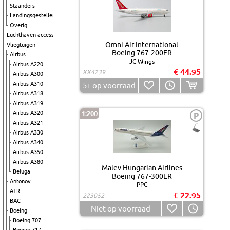
Staanders
Landingsgestellen
Overig
Luchthaven accessoires
Omni Air International
Vliegtuigen
Boeing 767-200ER
Airbus
JC Wings
Airbus A220
€ 44.95
XX4239
Airbus A300
Airbus A310
5+
op voorraad
Airbus A318
Airbus A319
Airbus A320
1:200
P
Airbus A321
Airbus A330
Airbus A340
Airbus A350
Airbus A380
Malev Hungarian Airlines
Beluga
Boeing 767-300ER
Antonov
PPC
ATR
€ 22.95
223052
BAC
Niet op voorraad
Boeing
Boeing 707