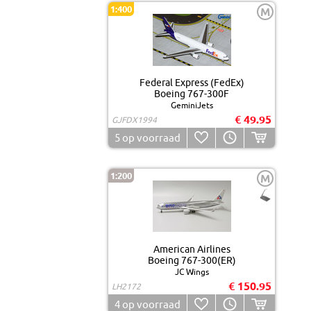
1:400
M
Federal Express (FedEx)
Boeing 767-300F
GeminiJets
€ 49.95
GJFDX1994
5
op voorraad
1:200
M
American Airlines
Boeing 767-300(ER)
JC Wings
€ 150.95
LH2172
4
op voorraad