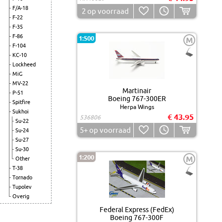
F/A-18
2
op voorraad
F-22
F-35
F-86
1:500
M
F-104
KC-10
Lockheed
MiG
MV-22
Martinair
P-51
Boeing 767-300ER
Spitfire
Herpa Wings
Sukhoi
€ 43.95
536806
Su-22
5+
op voorraad
Su-24
Su-27
Su-30
1:200
M
Other
T-38
Tornado
Tupolev
Overig
Federal Express (FedEx)
Boeing 767-300F