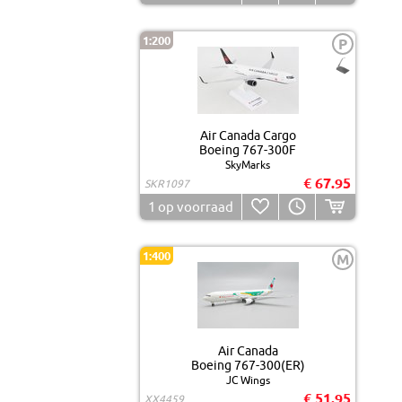
1:200
P
Air Canada Cargo
Boeing 767-300F
SkyMarks
€ 67.95
SKR1097
1
op voorraad
1:400
M
Air Canada
Boeing 767-300(ER)
JC Wings
€ 51.95
XX4459