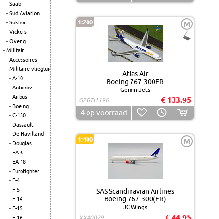
Saab
Sud Aviation
1:200
Sukhoi
M
Vickers
Overig
Militair
Accessoires
Militaire vliegtuigen
Atlas Air
A-10
Boeing 767-300ER
Antonov
GeminiJets
Airbus
€ 133.95
G2GTI1196
Boeing
4
op voorraad
C-130
Dassault
De Havilland
1:400
M
Douglas
EA-6
EA-18
Eurofighter
F-4
F-5
SAS Scandinavian Airlines
Boeing 767-300(ER)
F-14
JC Wings
F-15
€ 44.95
XX40029
F-16