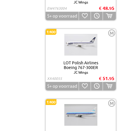
JC Wings
€ 48.95
EW4763004
5+
op voorraad
1:400
M
LOT Polish Airlines
Boeing 767-300ER
JC Wings
€ 51.95
XX40055
5+
op voorraad
1:400
M