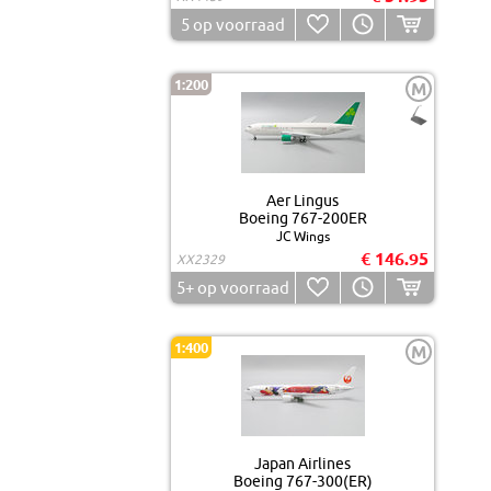
5
op voorraad
1:200
M
Aer Lingus
Boeing 767-200ER
JC Wings
€ 146.95
XX2329
5+
op voorraad
1:400
M
Japan Airlines
Boeing 767-300(ER)