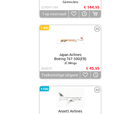
GeminiJets
€ 144.95
G2FDX1169
1
op voorraad
1:400
M
Japan Airlines
Boeing 767-300(ER)
JC Wings
€ 45.95
SA4029
Toekomstige uitgave
1:500
M
Ansett Airlines