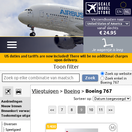
Verzendkosten naar
vanaf slechts
€ 24.95
Je wagentje is leeg
US duties and tariffs are now included! There will be no additional charges
upon delivery.
Toon filter
Zoek op website
Zoek enkel in
Boeing 767
Vliegtuigen
>
Boeing
>
Boeing 767
Sorteer op:
Aanbiedingen
Nieuw binnen
<<
7
8
9
10
11
>>
Binnenkort verwacht
Toekomstige uitgaven
Diversen
1:400
M
Speelgoed