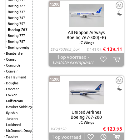
Boeing 717
1:200
M
Boeing 727
Boeing 737
Boeing 747
Boeing 757
Boeing 767
All Nippon Airways
Boeing 777
Boeing 767-300(ER)
Boeing 787
JC Wings
Boeing overig
€ 139.11
EW2763005_box
€ 141.95
Bombardier
1
op voorraad
-
Comac
Laatste exemplaar!
Concorde
Convair
De Havilland
1:200
M
Douglas
Embraer
Fokker
Gulfstream
Hawker Siddeley
United Airlines
Ilyushin
Boeing 767-200
Junkers
JC Wings
Lockheed
€ 123.95
XX20158
McDonnell Douglas
1
op voorraad
Tupolev