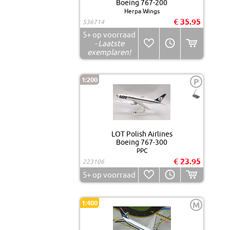
Boeing 767-200
Herpa Wings
€ 35.95
536714
5+
op voorraad
- Laatste
exemplaren!
1:200
P
LOT Polish Airlines
Boeing 767-300
PPC
€ 23.95
223106
5+
op voorraad
1:400
M