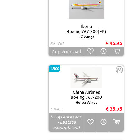
Iberia
Boeing 767-300(ER)
JC Wings
€ 45.95
XX4261
2
op voorraad
1:500
M
China Airlines
Boeing 767-200
Herpa Wings
€ 35.95
536455
5+
op voorraad
- Laatste
exemplaren!