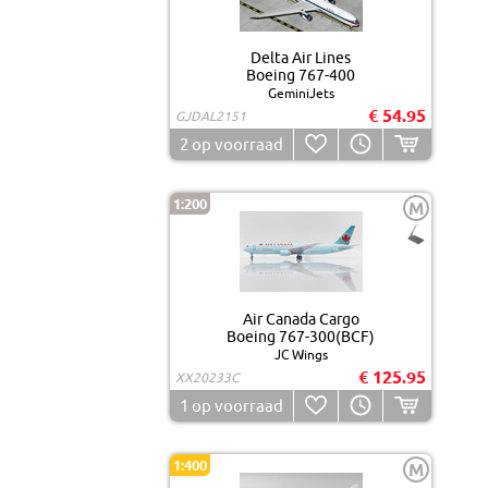
Delta Air Lines
Boeing 767-400
GeminiJets
€ 54.95
GJDAL2151
2
op voorraad
1:200
M
Air Canada Cargo
Boeing 767-300(BCF)
JC Wings
€ 125.95
XX20233C
1
op voorraad
1:400
M