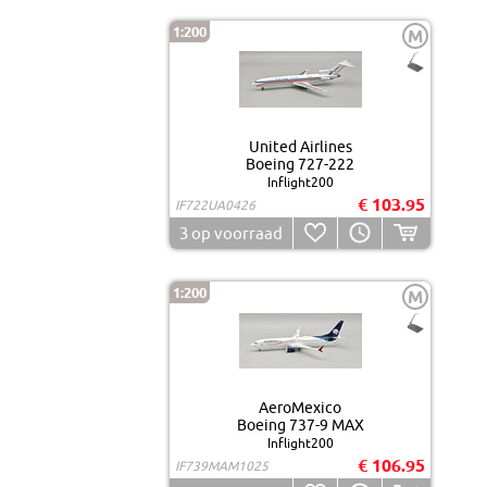
1:200
M
United Airlines
Boeing 727-222
Inflight200
€ 103.95
IF722UA0426
3
op voorraad
1:200
M
AeroMexico
Boeing 737-9 MAX
Inflight200
€ 106.95
IF739MAM1025