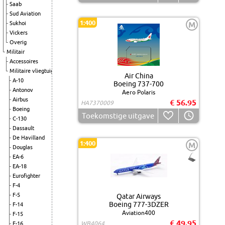
Saab
Sud Aviation
1:400
Sukhoi
M
Vickers
Overig
Militair
Accessoires
Militaire vliegtuigen
Air China
A-10
Boeing 737-700
Antonov
Aero Polaris
Airbus
€ 56.95
HA7370009
Boeing
Toekomstige uitgave
C-130
Dassault
De Havilland
1:400
M
Douglas
EA-6
EA-18
Eurofighter
F-4
F-5
Qatar Airways
Boeing 777-3DZER
F-14
Aviation400
F-15
€ 49.95
WB4064
F-16