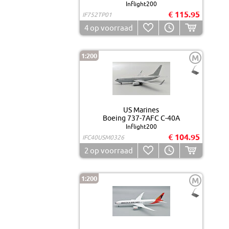
Inflight200
€ 115.95
IF752TP01
4
op voorraad
1:200
M
US Marines
Boeing 737-7AFC C-40A
Inflight200
€ 104.95
IFC40USM0326
2
op voorraad
1:200
M