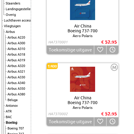
Staanders
Landingsgestellen
Overig
Luchthaven accessoires
Air China
Vliegtuigen
Boeing 737-700
Airbus
Aero Polaris
Airbus A220
€ 52.95
HA7370001
Airbus A300
Airbus A310
Toekomstige uitgave
Airbus A318
Airbus A319
Airbus A320
1:400
M
Airbus A321
Airbus A330
Airbus A340
Airbus A350
Airbus A380
Air China
Beluga
Boeing 737-700
Antonov
Aero Polaris
ATR
€ 52.95
HA7370002
BAC
Toekomstige uitgave
Boeing
Boeing 707