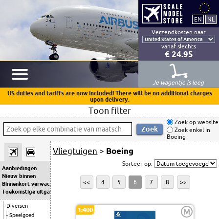
Verzendkosten naar
vanaf slechts
€ 24.95
Je wagentje is leeg
US duties and tariffs are now included! There will be no additional charges
upon delivery.
Toon filter
Zoek op website
Zoek enkel in
Boeing
Vliegtuigen
>
Boeing
Sorteer op:
Aanbiedingen
Nieuw binnen
<<
4
5
6
7
8
>>
Binnenkort verwacht
Toekomstige uitgaven
Diversen
1:400
M
Speelgoed