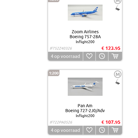
M
Zoom Airlines
Boeing 757-28A
Inflight200
€ 123.95
IF752Z40326
4
op voorraad
1:200
M
Pan Am
Boeing 727-2J0/Adv
Inflight200
€ 107.95
IF722PA0526
4
op voorraad