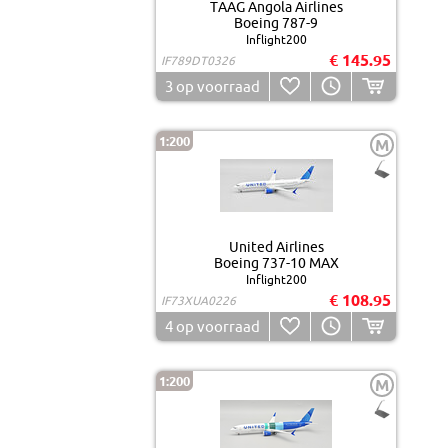
TAAG Angola Airlines
Boeing 787-9
Inflight200
€ 145.95
IF789DT0326
3
op voorraad
1:200
M
United Airlines
Boeing 737-10 MAX
Inflight200
€ 108.95
IF73XUA0226
4
op voorraad
1:200
M