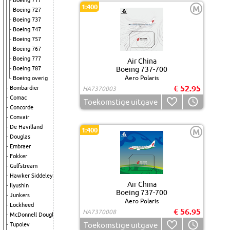
Boeing 717
1:400
M
Boeing 727
Boeing 737
Boeing 747
Boeing 757
Boeing 767
Boeing 777
Air China
Boeing 787
Boeing 737-700
Aero Polaris
Boeing overig
€ 52.95
Bombardier
HA7370003
Comac
Toekomstige uitgave
Concorde
Convair
De Havilland
1:400
M
Douglas
Embraer
Fokker
Gulfstream
Hawker Siddeley
Air China
Ilyushin
Boeing 737-700
Junkers
Aero Polaris
Lockheed
€ 56.95
HA7370008
McDonnell Douglas
Toekomstige uitgave
Tupolev