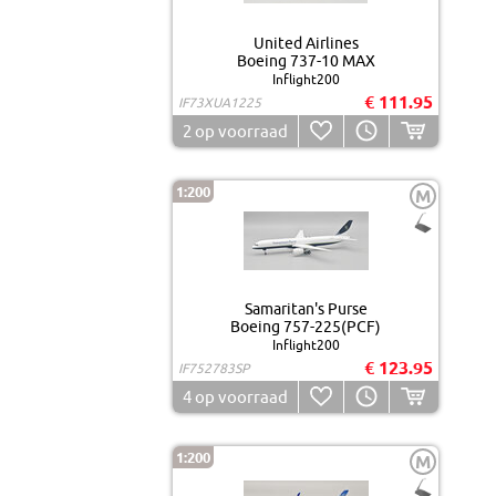
United Airlines
Boeing 737-10 MAX
Inflight200
€ 111.95
IF73XUA1225
2
op voorraad
1:200
M
Samaritan's Purse
Boeing 757-225(PCF)
Inflight200
€ 123.95
IF752783SP
4
op voorraad
1:200
M