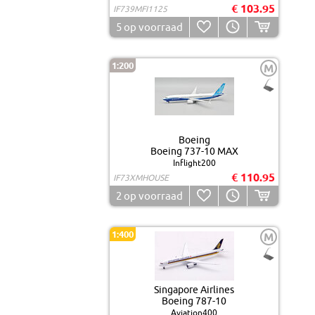
€ 103.95
IF739MFI1125
5
op voorraad
1:200
M
Boeing
Boeing 737-10 MAX
Inflight200
€ 110.95
IF73XMHOUSE
2
op voorraad
1:400
M
Singapore Airlines
Boeing 787-10
Aviation400