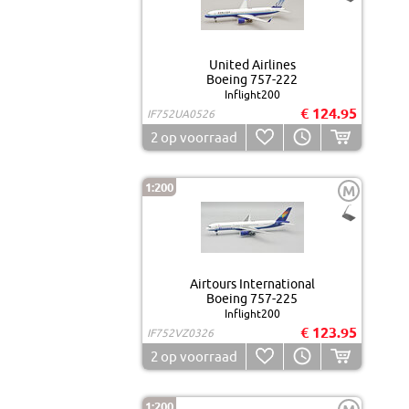
United Airlines
Boeing 757-222
Inflight200
€ 124.95
IF752UA0526
2
op voorraad
1:200
M
Airtours International
Boeing 757-225
Inflight200
€ 123.95
IF752VZ0326
2
op voorraad
1:200