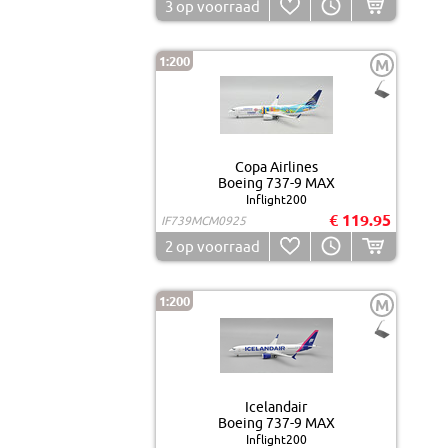
3
op voorraad
1:200
M
Copa Airlines
Boeing 737-9 MAX
Inflight200
€ 119.95
IF739MCM0925
2
op voorraad
1:200
M
Icelandair
Boeing 737-9 MAX
Inflight200