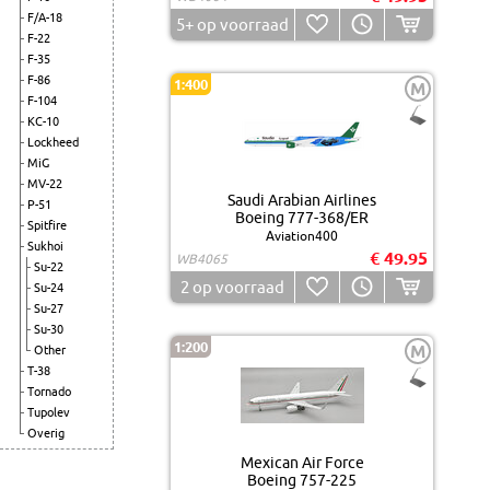
F/A-18
5+
op voorraad
F-22
F-35
F-86
1:400
M
F-104
KC-10
Lockheed
MiG
MV-22
Saudi Arabian Airlines
P-51
Boeing 777-368/ER
Spitfire
Aviation400
Sukhoi
€ 49.95
WB4065
Su-22
2
op voorraad
Su-24
Su-27
Su-30
1:200
M
Other
T-38
Tornado
Tupolev
Overig
Mexican Air Force
Boeing 757-225