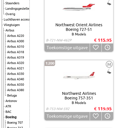
Staanders
Landingsgestellen
Overig
Luchthaven accessoires
Northwest Orient Airlines
Vliegtuigen
Boeing 727-51
Airbus
B Models
Airbus A220
€ 115.95
B-721-NW-462P
Airbus A300
Airbus A310
Toekomstige uitgave
Airbus A318
Airbus A319
Airbus A320
1:200
M
Airbus A321
Airbus A330
Airbus A340
Airbus A350
Airbus A380
Northwest Airlines
Beluga
Boeing 757-351
Antonov
B Models
ATR
€ 119.95
B-753-NW-592
BAC
Toekomstige uitgave
Boeing
Boeing 707