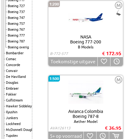
Boeing 717
1:200
M
Boeing 727
Boeing 737
Boeing 747
Boeing 757
Boeing 767
Boeing 777
NASA
Boeing 787
Boeing 777-200
B Models
Boeing overig
€ 172.95
Bombardier
B-772-577
Comac
Toekomstige uitgave
Concorde
Convair
De Havilland
1:500
M
Douglas
Embraer
Fokker
Gulfstream
Hawker Siddeley
Avianca Colombia
Ilyushin
Boeing 787-8
Junkers
Aether Model
Lockheed
€ 36.95
AVA126113
McDonnell Douglas
5+
op voorraad
Tupolev