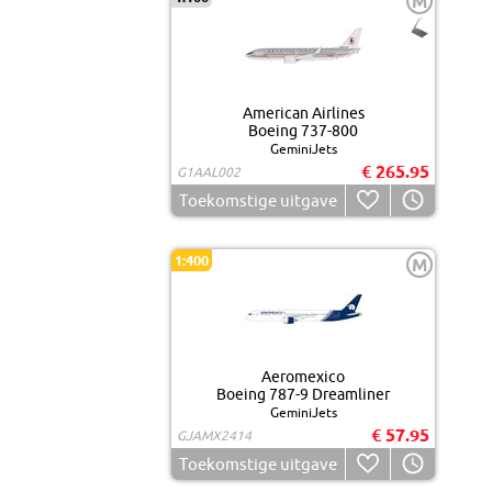
M
American Airlines
Boeing 737-800
GeminiJets
€ 265.95
G1AAL002
Toekomstige uitgave
1:400
M
Aeromexico
Boeing 787-9 Dreamliner
GeminiJets
€ 57.95
GJAMX2414
Toekomstige uitgave