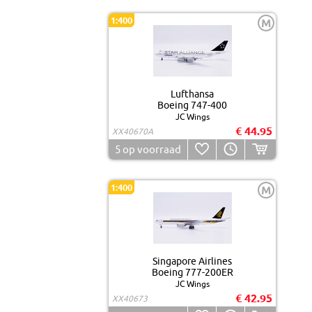
1:400
M
Lufthansa
Boeing 747-400
JC Wings
€ 44.95
XX40670A
5
op voorraad
1:400
M
Singapore Airlines
Boeing 777-200ER
JC Wings
€ 42.95
XX40673