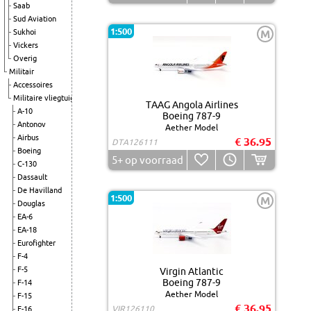
Saab
Sud Aviation
1:500
Sukhoi
M
Vickers
Overig
Militair
Accessoires
Militaire vliegtuigen
TAAG Angola Airlines
A-10
Boeing 787-9
Antonov
Aether Model
Airbus
€ 36.95
DTA126111
Boeing
5+
op voorraad
C-130
Dassault
De Havilland
1:500
M
Douglas
EA-6
EA-18
Eurofighter
F-4
F-5
Virgin Atlantic
Boeing 787-9
F-14
Aether Model
F-15
€ 36.95
VIR126110
F-16