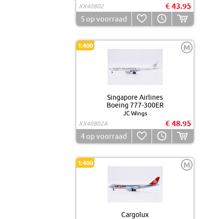
€ 43.95
XX40802
5
op voorraad
1:400
M
Singapore Airlines
Boeing 777-300ER
JC Wings
€ 48.95
XX40802A
4
op voorraad
1:400
M
Cargolux