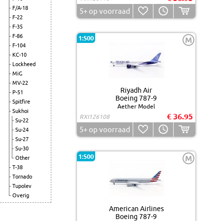
F/A-18
5+
op voorraad
F-22
F-35
F-86
1:500
M
F-104
KC-10
Lockheed
MiG
MV-22
Riyadh Air
P-51
Boeing 787-9
Spitfire
Aether Model
Sukhoi
€ 36.95
RXI126108
Su-22
5+
op voorraad
Su-24
Su-27
Su-30
1:500
M
Other
T-38
Tornado
Tupolev
Overig
American Airlines
Boeing 787-9