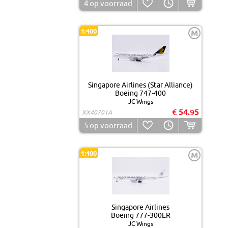
4
op voorraad
1:400
M
Singapore Airlines (Star Alliance)
Boeing 747-400
JC Wings
€ 54.95
XX40701A
5
op voorraad
1:400
M
Singapore Airlines
Boeing 777-300ER
JC Wings