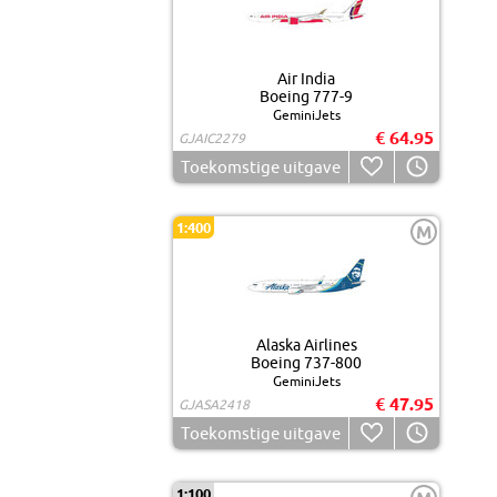
Air India
Boeing 777-9
GeminiJets
€ 64.95
GJAIC2279
Toekomstige uitgave
1:400
M
Alaska Airlines
Boeing 737-800
GeminiJets
€ 47.95
GJASA2418
Toekomstige uitgave
1:100