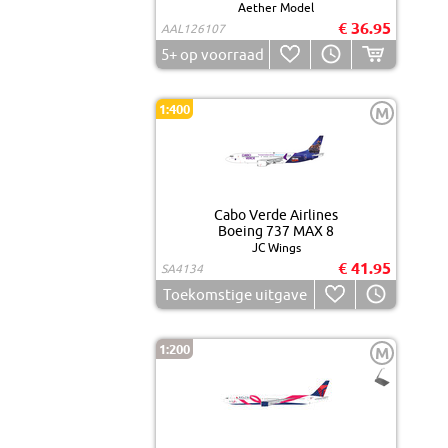
Aether Model
€ 36.95
AAL126107
5+
op voorraad
1:400
M
Cabo Verde Airlines
Boeing 737 MAX 8
JC Wings
€ 41.95
SA4134
Toekomstige uitgave
1:200
M