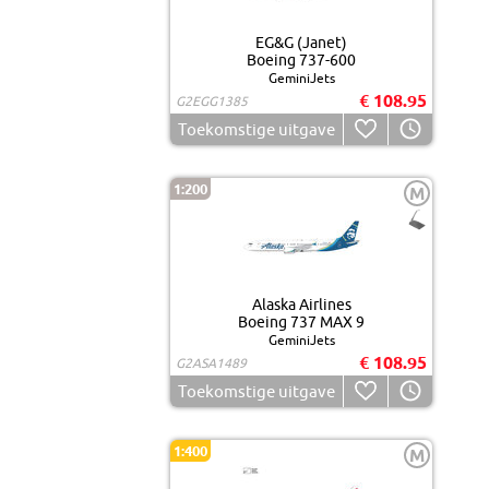
EG&G (Janet)
Boeing 737-600
GeminiJets
€ 108.95
G2EGG1385
Toekomstige uitgave
1:200
M
Alaska Airlines
Boeing 737 MAX 9
GeminiJets
€ 108.95
G2ASA1489
Toekomstige uitgave
1:400
M