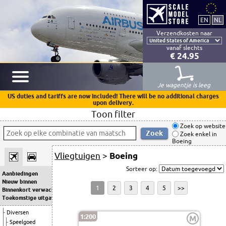
Verzendkosten naar
vanaf slechts
€ 24.95
Je wagentje is leeg
US duties and tariffs are now included! There will be no additional charges
upon delivery.
Toon filter
Zoek op website
Zoek enkel in
Boeing
Vliegtuigen
>
Boeing
Sorteer op:
Aanbiedingen
Nieuw binnen
1
2
3
4
5
>>
Binnenkort verwacht
Toekomstige uitgaven
Diversen
1:200
M
Speelgoed